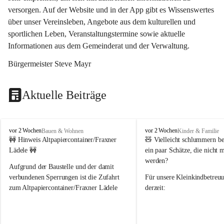
versorgen. Auf der Website und in der App gibt es Wissenswertes 
über unser Vereinsleben, Angebote aus dem kulturellen und 
sportlichen Leben, Veranstaltungstermine sowie aktuelle 
Informationen aus dem Gemeinderat und der Verwaltung. 
Bürgermeister Steve Mayr
Aktuelle Beiträge
F
F
vor 2 Wochen
vor 2 Wochen
Bauen & Wohnen
Kinder & Familie
r
r
🚧 Hinweis Altpapiercontainer/Fraxner 
🧸 
Vielleicht schlummern be
a
a
Lädele 🚧
ein paar Schätze, die nicht 
x
x
werden?
e
e
Aufgrund der Baustelle und der damit 
r
r
verbundenen Sperrungen ist die Zufahrt 
Für unsere 
Kleinkindbetreu
n
n
zum Altpapiercontainer/Fraxner Lädele 
derzeit:
derzeit nur erschwert möglich.
👶 
Puppenbuggys
Ein herzliches Dankeschön an Erwin und 
👗 
Puppenkleidung
 für Pupp