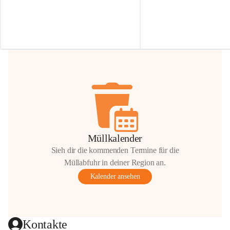
Irmgard Nachbaur, die für diese Zeit die 
Größen 
35 cm, 40 cm und 
Zufahrt über ihre Privatstraße zur 
💛 Wenn ihr etwas davon ab
Verfügung stellen. 🙏
möchtet, freuen sich unsere 
Vielen Dank für eure Unterstützung und 
über eure Unterstützung.
Hilfsbereitschaft!
📍 
Die Spenden können ger
Gemeindeamt abgegeben we
Vielen herzlichen Dank!
 🌼
Müllkalender
Sieh dir die kommenden Termine für die
Müllabfuhr in deiner Region an.
Kalender ansehen
Kontakte