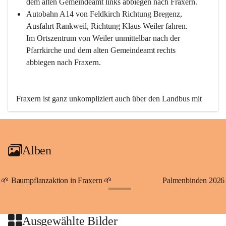
dem alten Gemeindeamt links abbiegen nach Fraxern.
Autobahn A14 von Feldkirch Richtung Bregenz, 
Ausfahrt Rankweil, Richtung Klaus Weiler fahren. 
Im Ortszentrum von Weiler unmittelbar nach der 
Pfarrkirche und dem alten Gemeindeamt rechts 
abbiegen nach Fraxern.
Fraxern ist ganz unkompliziert auch über den Landbus mit 
den öffentlichen Verkehrsmitteln zu erreichen. Die Linie 
492 fährt lt. Fahrplan des Verkehrsverbundes Vorarlberg an 
den Wochentagen regelmäßig zwischen Weiler und Fraxern.
Alben
An Samstagen, Sonn- und Feiertagen können Sie bequem 
direkt über die VMOBIL-App VMOBIL ON Ihren 
persönlichen Linienbus zur gewünschten Zeit zu Ihrer 
🌱 Baumpflanzaktion in Fraxern 🌱
Palmenbinden 2026
Haltestelle bestellen. Sowohl von Weiler kommend nach 
+19
Fraxern als auch von Fraxern nach Weiler oder natürlich für 
beide Fahrten Weiler-Fraxern-Weiler.
Ausgewählte Bilder