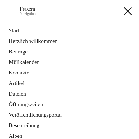
Fraxern
Navigation
Fraxern
Start
Herzlich willkommen
öffnet
Bürgerservice
Beiträge
in
Ordner
neuem
Müllkalender
Tab
öffnet
Formulare
in
Artikel
Kontakte
neuem
Tab
Artikel
+5
Dateien
Öffnungszeiten
Veröffentlichungsportal
Beschreibung
Hauptadresse
Alben