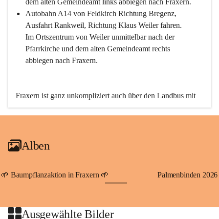
dem alten Gemeindeamt links abbiegen nach Fraxern.
Autobahn A14 von Feldkirch Richtung Bregenz, 
Ausfahrt Rankweil, Richtung Klaus Weiler fahren. 
Im Ortszentrum von Weiler unmittelbar nach der 
Pfarrkirche und dem alten Gemeindeamt rechts 
abbiegen nach Fraxern.
Fraxern ist ganz unkompliziert auch über den Landbus mit 
den öffentlichen Verkehrsmitteln zu erreichen. Die Linie 
492 fährt lt. Fahrplan des Verkehrsverbundes Vorarlberg an 
den Wochentagen regelmäßig zwischen Weiler und Fraxern.
Alben
An Samstagen, Sonn- und Feiertagen können Sie bequem 
direkt über die VMOBIL-App VMOBIL ON Ihren 
persönlichen Linienbus zur gewünschten Zeit zu Ihrer 
🌱 Baumpflanzaktion in Fraxern 🌱
Palmenbinden 2026
Haltestelle bestellen. Sowohl von Weiler kommend nach 
+19
Fraxern als auch von Fraxern nach Weiler oder natürlich für 
beide Fahrten Weiler-Fraxern-Weiler.
Ausgewählte Bilder