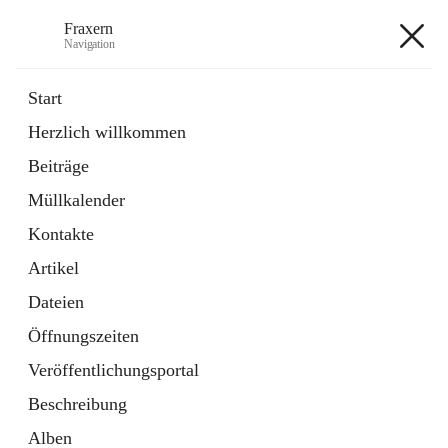
Fraxern
Navigation
Fraxern
Start
Herzlich willkommen
öffnet
Bürgerservice
Beiträge
in
Ordner
neuem
Müllkalender
Tab
öffnet
Formulare
in
Artikel
Kontakte
neuem
Tab
Artikel
+5
Dateien
Öffnungszeiten
Veröffentlichungsportal
Beschreibung
Hauptadresse
Alben