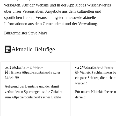
versorgen. Auf der Website und in der App gibt es Wissenswertes 
über unser Vereinsleben, Angebote aus dem kulturellen und 
sportlichen Leben, Veranstaltungstermine sowie aktuelle 
Informationen aus dem Gemeinderat und der Verwaltung. 
Bürgermeister Steve Mayr
Aktuelle Beiträge
F
F
vor 2 Wochen
vor 2 Wochen
Bauen & Wohnen
Kinder & Familie
r
r
🚧 Hinweis Altpapiercontainer/Fraxner 
🧸 
Vielleicht schlummern be
a
a
Lädele 🚧
ein paar Schätze, die nicht 
x
x
werden?
e
e
Aufgrund der Baustelle und der damit 
r
r
verbundenen Sperrungen ist die Zufahrt 
Für unsere 
Kleinkindbetreu
n
n
zum Altpapiercontainer/Fraxner Lädele 
derzeit:
derzeit nur erschwert möglich.
👶 
Puppenbuggys
Ein herzliches Dankeschön an Erwin und 
👗 
Puppenkleidung
 für Pupp