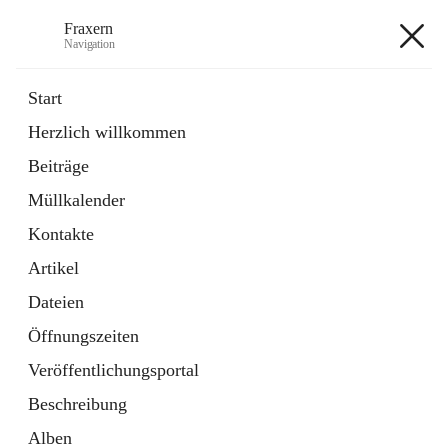
Fraxern
Navigation
Fraxern
Start
Herzlich willkommen
öffnet
Bürgerservice
Beiträge
in
Ordner
neuem
Müllkalender
Tab
öffnet
Formulare
in
Artikel
Kontakte
neuem
Tab
Artikel
+5
Dateien
Öffnungszeiten
Veröffentlichungsportal
Beschreibung
Hauptadresse
Alben