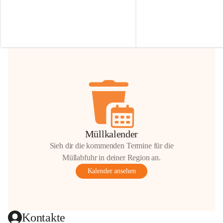
Irmgard Nachbaur, die für diese Zeit die 
Größen 
35 cm, 40 cm und 
Zufahrt über ihre Privatstraße zur 
💛 Wenn ihr etwas davon ab
Verfügung stellen. 🙏
möchtet, freuen sich unsere 
Vielen Dank für eure Unterstützung und 
über eure Unterstützung.
Hilfsbereitschaft!
📍 
Die Spenden können ger
Gemeindeamt abgegeben we
Vielen herzlichen Dank!
 🌼
Müllkalender
Sieh dir die kommenden Termine für die
Müllabfuhr in deiner Region an.
Kalender ansehen
Kontakte