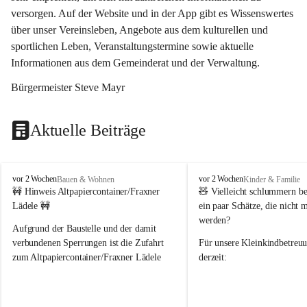
versorgen. Auf der Website und in der App gibt es Wissenswertes 
über unser Vereinsleben, Angebote aus dem kulturellen und 
sportlichen Leben, Veranstaltungstermine sowie aktuelle 
Informationen aus dem Gemeinderat und der Verwaltung. 
Bürgermeister Steve Mayr
Aktuelle Beiträge
F
F
vor 2 Wochen
vor 2 Wochen
Bauen & Wohnen
Kinder & Familie
r
r
🚧 Hinweis Altpapiercontainer/Fraxner 
🧸 
Vielleicht schlummern be
a
a
Lädele 🚧
ein paar Schätze, die nicht 
x
x
werden?
e
e
Aufgrund der Baustelle und der damit 
r
r
verbundenen Sperrungen ist die Zufahrt 
Für unsere 
Kleinkindbetreu
n
n
zum Altpapiercontainer/Fraxner Lädele 
derzeit:
derzeit nur erschwert möglich.
👶 
Puppenbuggys
Ein herzliches Dankeschön an Erwin und 
👗 
Puppenkleidung
 für Pupp