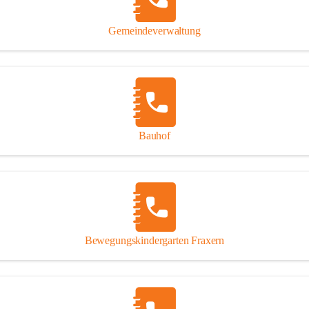
Gipsplatten
Trennung l
Gemeindeverwaltung
Beitrag zu
Ressourcen
bei Ihrem 
Annahme vo
Bauhof
Bewegungskindergarten Fraxern