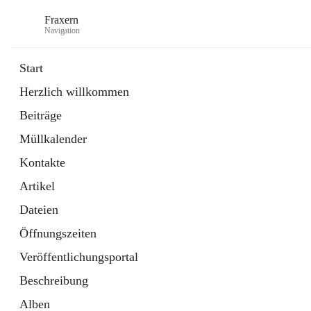
Fraxern
Navigation
Start
Herzlich willkommen
öffnet
Bürgerservice
Beiträge
in
Ordner
neuem
Müllkalender
Tab
öffnet
Formulare
in
Artikel
Kontakte
neuem
Tab
Artikel
Dateien
Öffnungszeiten
Veröffentlichungsportal
Beschreibung
Alben