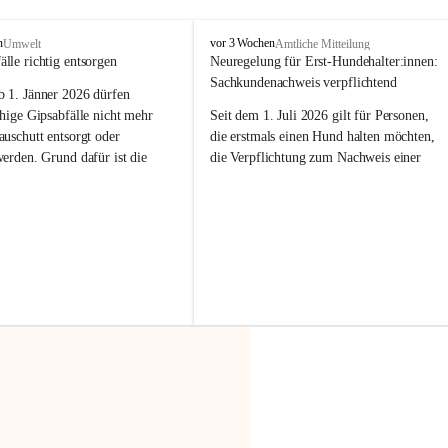
F
n
vor 3 Wochen
Umwelt
Amtliche Mitteilung
r
älle richtig entsorgen
Neuregelung für Erst-Hundehalter:innen: 
a
Sachkundenachweis verpflichtend
b 
1. Jänner 2026
 dürfen 
x
e
hige Gipsabfälle nicht mehr 
Seit dem 1. Juli 2026 gilt für Personen, 
r
uschutt entsorgt oder 
die erstmals einen Hund halten möchten, 
n
werden
. Grund dafür ist die 
die Verpflichtung zum Nachweis einer 
linggips-Verordnung
, die eine 
entsprechenden Sachkunde. Ziel ist es, 
Sammlung und das Recycling 
Hundebesitzer:innen bestmöglich auf die 
ällen vorschreibt.
Haltung und Verantwortung im Umgang 
mit ihrem Tier vorzubereiten.
 Haushalte wird diese 
or allem dann relevant, wenn 
Der Sachkundenachweis besteht aus zwei 
gs- oder Umbauarbeiten
 an 
Teilen:
Wohnung durchgeführt werden. 
🐾 
Theoriekurs
ände, Gipskartonplatten oder 
aus neu verbauten Gipsplatten 
Mindestens 4 Unterrichtseinheiten 
ftig 
getrennt gesammelt und 
à 60 Minuten
rden.
Muss vor der Anschaffung bzw. 
Aufnahme eines Hundes absolviert 
t sammeln:
werden