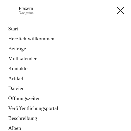
Fraxern
Navigation
Fraxern
Start
Herzlich willkommen
öffnet
Bürgerservice
Beiträge
in
Ordner
neuem
Müllkalender
Tab
öffnet
Formulare
in
Artikel
Kontakte
neuem
Tab
Artikel
+5
Dateien
Öffnungszeiten
Veröffentlichungsportal
Beschreibung
Hauptadresse
Alben