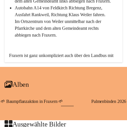
dem alten Gemeindeamt links abbiegen nach Fraxern.
Autobahn A14 von Feldkirch Richtung Bregenz, 
Ausfahrt Rankweil, Richtung Klaus Weiler fahren. 
Im Ortszentrum von Weiler unmittelbar nach der 
Pfarrkirche und dem alten Gemeindeamt rechts 
abbiegen nach Fraxern.
Fraxern ist ganz unkompliziert auch über den Landbus mit 
den öffentlichen Verkehrsmitteln zu erreichen. Die Linie 
492 fährt lt. Fahrplan des Verkehrsverbundes Vorarlberg an 
den Wochentagen regelmäßig zwischen Weiler und Fraxern.
Alben
An Samstagen, Sonn- und Feiertagen können Sie bequem 
direkt über die VMOBIL-App VMOBIL ON Ihren 
persönlichen Linienbus zur gewünschten Zeit zu Ihrer 
🌱 Baumpflanzaktion in Fraxern 🌱
Palmenbinden 2026
Haltestelle bestellen. Sowohl von Weiler kommend nach 
+19
Fraxern als auch von Fraxern nach Weiler oder natürlich für 
beide Fahrten Weiler-Fraxern-Weiler.
Ausgewählte Bilder