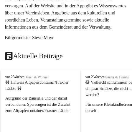
versorgen. Auf der Website und in der App gibt es Wissenswertes 
über unser Vereinsleben, Angebote aus dem kulturellen und 
sportlichen Leben, Veranstaltungstermine sowie aktuelle 
Informationen aus dem Gemeinderat und der Verwaltung. 
Bürgermeister Steve Mayr
Aktuelle Beiträge
F
F
vor 2 Wochen
vor 2 Wochen
Bauen & Wohnen
Kinder & Familie
r
r
🚧 Hinweis Altpapiercontainer/Fraxner 
🧸 
Vielleicht schlummern be
a
a
Lädele 🚧
ein paar Schätze, die nicht 
x
x
werden?
e
e
Aufgrund der Baustelle und der damit 
r
r
verbundenen Sperrungen ist die Zufahrt 
Für unsere 
Kleinkindbetreu
n
n
zum Altpapiercontainer/Fraxner Lädele 
derzeit:
derzeit nur erschwert möglich.
👶 
Puppenbuggys
Ein herzliches Dankeschön an Erwin und 
👗 
Puppenkleidung
 für Pupp