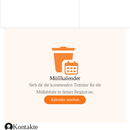
Irmgard Nachbaur, die für diese Zeit die 
Größen 
35 cm, 40 cm und 
Zufahrt über ihre Privatstraße zur 
💛 Wenn ihr etwas davon ab
Verfügung stellen. 🙏
möchtet, freuen sich unsere 
Vielen Dank für eure Unterstützung und 
über eure Unterstützung.
Hilfsbereitschaft!
📍 
Die Spenden können ger
Gemeindeamt abgegeben we
Vielen herzlichen Dank!
 🌼
Müllkalender
Sieh dir die kommenden Termine für die
Müllabfuhr in deiner Region an.
Kalender ansehen
Kontakte