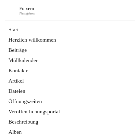
Fraxern
Navigation
Start
Herzlich willkommen
öffnet
Bürgerservice
Beiträge
in
Ordner
neuem
Müllkalender
Tab
öffnet
Formulare
in
Artikel
Kontakte
neuem
Tab
Artikel
Dateien
Öffnungszeiten
Veröffentlichungsportal
Beschreibung
Alben