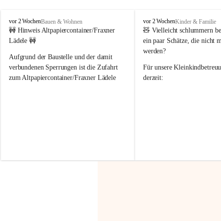
F
F
vor 2 Wochen
vor 2 Wochen
Bauen & Wohnen
Kinder & Familie
r
r
🚧 Hinweis Altpapiercontainer/Fraxner 
🧸 
Vielleicht schlummern be
a
a
Lädele 🚧
ein paar Schätze, die nicht 
x
x
werden?
e
e
Aufgrund der Baustelle und der damit 
r
r
verbundenen Sperrungen ist die Zufahrt 
Für unsere 
Kleinkindbetreu
n
n
zum Altpapiercontainer/Fraxner Lädele 
derzeit:
derzeit nur erschwert möglich.
👶 
Puppenbuggys
Ein herzliches Dankeschön an Erwin und 
👗 
Puppenkleidung
 für Pupp
Irmgard Nachbaur, die für diese Zeit die 
Größen 
35 cm, 40 cm und 
Zufahrt über ihre Privatstraße zur 
💛 Wenn ihr etwas davon ab
Verfügung stellen. 🙏
möchtet, freuen sich unsere 
Vielen Dank für eure Unterstützung und 
über eure Unterstützung.
Hilfsbereitschaft!
📍 
Die Spenden können ger
Gemeindeamt abgegeben we
Vielen herzlichen Dank!
 🌼