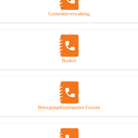
Gipsplatten
Trennung l
Gemeindeverwaltung
Beitrag zu
Ressourcen
bei Ihrem 
Annahme vo
Bauhof
Bewegungskindergarten Fraxern