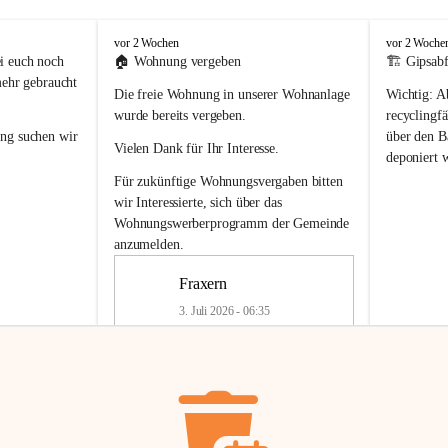
F
F
vor 2 Wochen
vor 2 Woche
r
r
i euch noch 
🏠 
Wohnung vergeben
🏗️ Gipsabf
a
a
mehr gebraucht 
Die freie Wohnung in unserer Wohnanlage 
Wichtig:
 A
x
x
e
e
wurde bereits vergeben.
recyclingfä
r
r
ung
 suchen wir 
über den Ba
Vielen Dank für Ihr Interesse.
n
n
deponiert 
neue 
Recyc
Für zukünftige Wohnungsvergaben bitten 
getrennte 
wir Interessierte, sich über das 
en in den 
von Gipsabf
Wohnungswerberprogramm der Gemeinde
45 cm
anzumelden.
Für private
geben 
Änderung v
Fraxern
Kinder riesig 
Renovierun
3. Juli 2026 - 06:35
Haus oder 
Alte Gipsw
ne beim 
Verschnitt 
rden.
🏠
Freie Wohnung in Fraxern
müssen kün
In unserer Wohnanlage wird eine 
entsorgt
 we
Wohnung frei.
✅ 
Getrenn