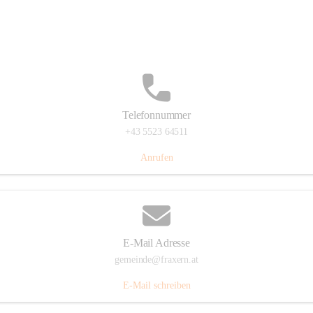
Im Dorf 3, 6833 Fraxern, AUT
Auf Karte ansehen
Telefonnummer
+43 5523 64511
Anrufen
E-Mail Adresse
gemeinde@fraxern.at
E-Mail schreiben