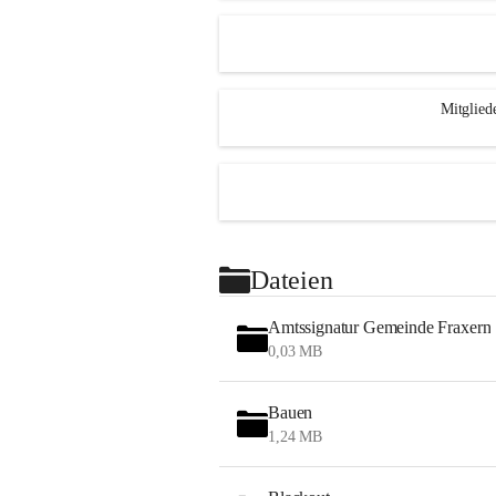
Mitglied
Dateien
Amtssignatur Gemeinde Fraxern
0,03 MB
Bauen
1,24 MB