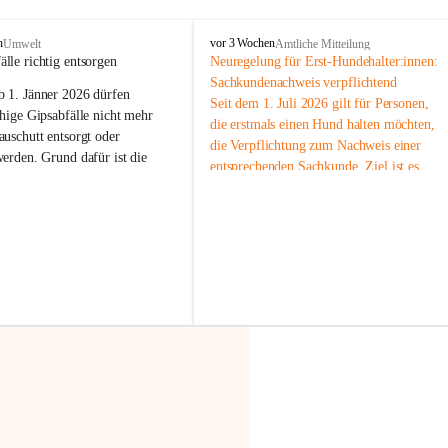
F
n
vor 3 Wochen
Umwelt
Amtliche Mitteilung
r
älle richtig entsorgen
Neuregelung für Erst-Hundehalter:innen: 
a
Sachkundenachweis verpflichtend
b 
1. Jänner 2026
 dürfen 
x
Seit dem 1. Juli 2026 gilt für Personen, 
e
hige Gipsabfälle nicht mehr 
die erstmals einen Hund halten möchten, 
r
uschutt entsorgt oder 
die Verpflichtung zum Nachweis einer 
n
werden
. Grund dafür ist die 
entsprechenden Sachkunde. Ziel ist es, 
linggips-Verordnung
, die eine 
Hundebesitzer:innen bestmöglich auf die 
Sammlung und das Recycling 
Haltung und Verantwortung im Umgang 
ällen vorschreibt.
mit ihrem Tier vorzubereiten.
Der Sachkundenachweis besteht aus zwei 
 Haushalte wird diese 
Teilen:
or allem dann relevant, wenn 
🐾 
Theoriekurs
gs- oder Umbauarbeiten
 an 
Mindestens 4 Unterrichtseinheiten 
Wohnung durchgeführt werden. 
à 60 Minuten
ände, Gipskartonplatten oder 
Muss vor der Anschaffung bzw. 
aus neu verbauten Gipsplatten 
Aufnahme eines Hundes absolviert 
ftig 
getrennt gesammelt und 
werden
rden.
🐾 
Praxiseinheit
t sammeln:
2-stündige praktische Schulung 