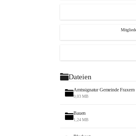
Mitglied
Dateien
Amtssignatur Gemeinde Fraxern
0,03 MB
Bauen
1,24 MB