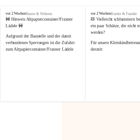
F
F
vor 2 Wochen
vor 2 Wochen
Bauen & Wohnen
Kinder & Familie
r
r
🚧 Hinweis Altpapiercontainer/Fraxner 
🧸 
Vielleicht schlummern be
a
a
Lädele 🚧
ein paar Schätze, die nicht 
x
x
werden?
e
e
Aufgrund der Baustelle und der damit 
r
r
verbundenen Sperrungen ist die Zufahrt 
Für unsere 
Kleinkindbetreu
n
n
zum Altpapiercontainer/Fraxner Lädele 
derzeit:
derzeit nur erschwert möglich.
👶 
Puppenbuggys
Ein herzliches Dankeschön an Erwin und 
👗 
Puppenkleidung
 für Pupp
Irmgard Nachbaur, die für diese Zeit die 
Größen 
35 cm, 40 cm und 
Zufahrt über ihre Privatstraße zur 
💛 Wenn ihr etwas davon ab
Verfügung stellen. 🙏
möchtet, freuen sich unsere 
Vielen Dank für eure Unterstützung und 
über eure Unterstützung.
Hilfsbereitschaft!
📍 
Die Spenden können ger
Gemeindeamt abgegeben we
Vielen herzlichen Dank!
 🌼