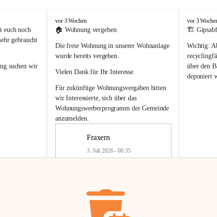
F
F
vor 3 Wochen
vor 3 Woche
r
r
i euch noch 
🏠 
Wohnung vergeben
🏗️ Gipsabf
a
a
mehr gebraucht 
Die freie Wohnung in unserer Wohnanlage 
Wichtig:
 A
x
x
e
e
wurde bereits vergeben.
recyclingfä
r
r
ung
 suchen wir 
über den Ba
Vielen Dank für Ihr Interesse.
n
n
deponiert 
neue 
Recyc
Für zukünftige Wohnungsvergaben bitten 
getrennte 
wir Interessierte, sich über das 
en in den 
von Gipsabf
Wohnungswerberprogramm der Gemeinde
45 cm
anzumelden.
Für private
geben 
Änderung v
Fraxern
Kinder riesig 
Renovierun
3. Juli 2026 - 06:35
Haus oder 
Alte Gipsw
ne beim 
Verschnitt 
rden.
🏠
Freie Wohnung in Fraxern
müssen kün
In unserer Wohnanlage wird eine 
entsorgt
 we
Wohnung frei.
✅ 
Getrenn