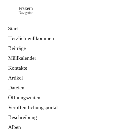
Fraxern
Navigation
Start
Herzlich willkommen
öffnet
Bürgerservice
Beiträge
in
Ordner
neuem
Müllkalender
Tab
öffnet
Formulare
in
Artikel
Kontakte
neuem
Tab
Artikel
Dateien
Öffnungszeiten
Veröffentlichungsportal
Beschreibung
Alben