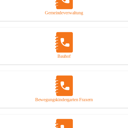
Gipsplatten
Trennung l
Gemeindeverwaltung
Beitrag zu
Ressourcen
bei Ihrem 
Annahme vo
Bauhof
Bewegungskindergarten Fraxern