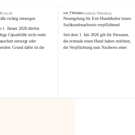
F
n
vor 3 Wochen
Umwelt
Amtliche Mitteilung
r
älle richtig entsorgen
Neuregelung für Erst-Hundehalter:innen: 
a
Sachkundenachweis verpflichtend
b 
1. Jänner 2026
 dürfen 
x
e
hige Gipsabfälle nicht mehr 
Seit dem 1. Juli 2026 gilt für Personen, 
r
uschutt entsorgt oder 
die erstmals einen Hund halten möchten, 
n
werden
. Grund dafür ist die 
die Verpflichtung zum Nachweis einer 
linggips-Verordnung
, die eine 
entsprechenden Sachkunde. Ziel ist es, 
Sammlung und das Recycling 
Hundebesitzer:innen bestmöglich auf die 
ällen vorschreibt.
Haltung und Verantwortung im Umgang 
mit ihrem Tier vorzubereiten.
 Haushalte wird diese 
or allem dann relevant, wenn 
Der Sachkundenachweis besteht aus zwei 
gs- oder Umbauarbeiten
 an 
Teilen:
Wohnung durchgeführt werden. 
🐾 
Theoriekurs
ände, Gipskartonplatten oder 
aus neu verbauten Gipsplatten 
Mindestens 4 Unterrichtseinheiten 
ftig 
getrennt gesammelt und 
à 60 Minuten
rden.
Muss vor der Anschaffung bzw. 
Aufnahme eines Hundes absolviert 
t sammeln:
werden