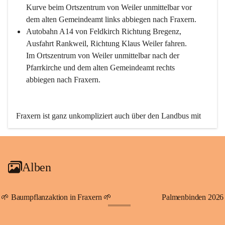
Kurve beim Ortszentrum von Weiler unmittelbar vor 
dem alten Gemeindeamt links abbiegen nach Fraxern.
Autobahn A14 von Feldkirch Richtung Bregenz, 
Ausfahrt Rankweil, Richtung Klaus Weiler fahren. 
Im Ortszentrum von Weiler unmittelbar nach der 
Pfarrkirche und dem alten Gemeindeamt rechts 
abbiegen nach Fraxern.
Fraxern ist ganz unkompliziert auch über den Landbus mit 
den öffentlichen Verkehrsmitteln zu erreichen. Die Linie 
492 fährt lt. Fahrplan des Verkehrsverbundes Vorarlberg an 
den Wochentagen regelmäßig zwischen Weiler und Fraxern.
Alben
An Samstagen, Sonn- und Feiertagen können Sie bequem 
direkt über die VMOBIL-App VMOBIL ON Ihren 
persönlichen Linienbus zur gewünschten Zeit zu Ihrer 
🌱 Baumpflanzaktion in Fraxern 🌱
Palmenbinden 2026
Haltestelle bestellen. Sowohl von Weiler kommend nach 
+19
Fraxern als auch von Fraxern nach Weiler oder natürlich für 