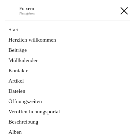
Fraxern
Navigation
Fraxern
Start
Herzlich willkommen
öffnet
Bürgerservice
Beiträge
in
Ordner
neuem
Müllkalender
Tab
öffnet
Formulare
in
Artikel
Kontakte
neuem
Tab
Artikel
+5
Dateien
Öffnungszeiten
Veröffentlichungsportal
Beschreibung
Hauptadresse
Alben