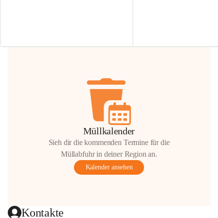
Irmgard Nachbaur, die für diese Zeit die 
Größen 
35 cm, 40 cm und 
Zufahrt über ihre Privatstraße zur 
💛 Wenn ihr etwas davon ab
Verfügung stellen. 🙏
möchtet, freuen sich unsere 
Vielen Dank für eure Unterstützung und 
über eure Unterstützung.
Hilfsbereitschaft!
📍 
Die Spenden können ger
Gemeindeamt abgegeben we
Vielen herzlichen Dank!
 🌼
Müllkalender
Sieh dir die kommenden Termine für die
Müllabfuhr in deiner Region an.
Kalender ansehen
Kontakte