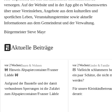
versorgen. Auf der Website und in der App gibt es Wissenswertes 
über unser Vereinsleben, Angebote aus dem kulturellen und 
sportlichen Leben, Veranstaltungstermine sowie aktuelle 
Informationen aus dem Gemeinderat und der Verwaltung. 
Bürgermeister Steve Mayr
Aktuelle Beiträge
F
F
vor 2 Wochen
vor 2 Wochen
Bauen & Wohnen
Kinder & Familie
r
r
🚧 Hinweis Altpapiercontainer/Fraxner 
🧸 
Vielleicht schlummern be
a
a
Lädele 🚧
ein paar Schätze, die nicht 
x
x
werden?
e
e
Aufgrund der Baustelle und der damit 
r
r
verbundenen Sperrungen ist die Zufahrt 
Für unsere 
Kleinkindbetreu
n
n
zum Altpapiercontainer/Fraxner Lädele 
derzeit:
derzeit nur erschwert möglich.
👶 
Puppenbuggys
Ein herzliches Dankeschön an Erwin und 
👗 
Puppenkleidung
 für Pupp