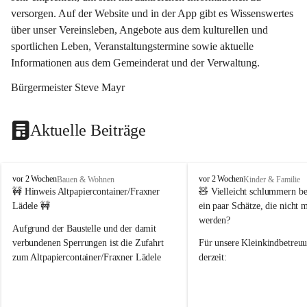
versorgen. Auf der Website und in der App gibt es Wissenswertes 
über unser Vereinsleben, Angebote aus dem kulturellen und 
sportlichen Leben, Veranstaltungstermine sowie aktuelle 
Informationen aus dem Gemeinderat und der Verwaltung. 
Bürgermeister Steve Mayr
Aktuelle Beiträge
F
F
vor 2 Wochen
vor 2 Wochen
Bauen & Wohnen
Kinder & Familie
r
r
🚧 Hinweis Altpapiercontainer/Fraxner 
🧸 
Vielleicht schlummern be
a
a
Lädele 🚧
ein paar Schätze, die nicht 
x
x
werden?
e
e
Aufgrund der Baustelle und der damit 
r
r
verbundenen Sperrungen ist die Zufahrt 
Für unsere 
Kleinkindbetreu
n
n
zum Altpapiercontainer/Fraxner Lädele 
derzeit:
derzeit nur erschwert möglich.
👶 
Puppenbuggys
Ein herzliches Dankeschön an Erwin und 
👗 
Puppenkleidung
 für Pupp