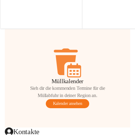
Irmgard Nachbaur, die für diese Zeit die 
Größen 
35 cm, 40 cm und 
Zufahrt über ihre Privatstraße zur 
💛 Wenn ihr etwas davon ab
Verfügung stellen. 🙏
möchtet, freuen sich unsere 
Vielen Dank für eure Unterstützung und 
über eure Unterstützung.
Hilfsbereitschaft!
📍 
Die Spenden können ger
Gemeindeamt abgegeben we
Vielen herzlichen Dank!
 🌼
Müllkalender
Sieh dir die kommenden Termine für die
Müllabfuhr in deiner Region an.
Kalender ansehen
Kontakte