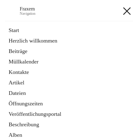
Fraxern
Navigation
Fraxern
Start
Herzlich willkommen
öffnet
Bürgerservice
Beiträge
in
Ordner
neuem
Müllkalender
Tab
öffnet
Formulare
in
Artikel
Kontakte
neuem
Tab
Artikel
+5
Dateien
Öffnungszeiten
Veröffentlichungsportal
Beschreibung
Hauptadresse
Alben