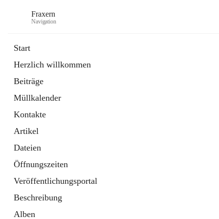
Fraxern
Navigation
Start
Herzlich willkommen
öffnet
Bürgerservice
Beiträge
in
Ordner
neuem
Müllkalender
Tab
öffnet
Formulare
in
Artikel
Kontakte
neuem
Tab
Artikel
Dateien
Öffnungszeiten
Veröffentlichungsportal
Beschreibung
Alben