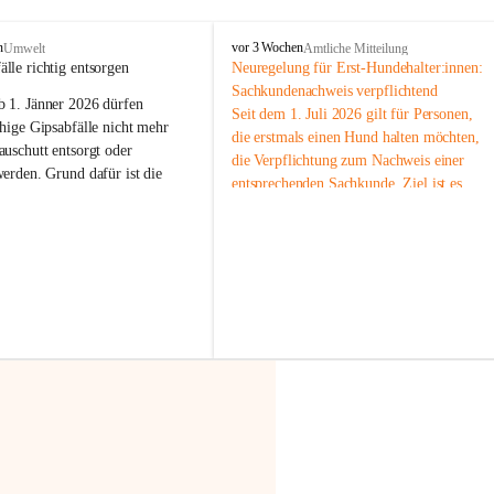
F
n
vor 3 Wochen
Umwelt
Amtliche Mitteilung
r
älle richtig entsorgen
Neuregelung für Erst-Hundehalter:innen: 
a
Sachkundenachweis verpflichtend
b 
1. Jänner 2026
 dürfen 
x
Seit dem 1. Juli 2026 gilt für Personen, 
e
hige Gipsabfälle nicht mehr 
die erstmals einen Hund halten möchten, 
r
uschutt entsorgt oder 
die Verpflichtung zum Nachweis einer 
n
werden
. Grund dafür ist die 
entsprechenden Sachkunde. Ziel ist es, 
linggips-Verordnung
, die eine 
Hundebesitzer:innen bestmöglich auf die 
Sammlung und das Recycling 
Haltung und Verantwortung im Umgang 
ällen vorschreibt.
mit ihrem Tier vorzubereiten.
Der Sachkundenachweis besteht aus zwei 
 Haushalte wird diese 
Teilen:
or allem dann relevant, wenn 
🐾 
Theoriekurs
gs- oder Umbauarbeiten
 an 
Mindestens 4 Unterrichtseinheiten 
Wohnung durchgeführt werden. 
à 60 Minuten
ände, Gipskartonplatten oder 
Muss vor der Anschaffung bzw. 
aus neu verbauten Gipsplatten 
Aufnahme eines Hundes absolviert 
ftig 
getrennt gesammelt und 
werden
rden.
🐾 
Praxiseinheit
t sammeln:
2-stündige praktische Schulung 