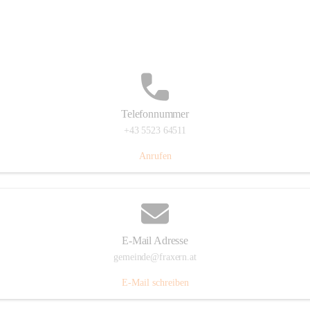
Im Dorf 3, 6833 Fraxern, AUT
Auf Karte ansehen
Telefonnummer
+43 5523 64511
Anrufen
E-Mail Adresse
gemeinde@fraxern.at
E-Mail schreiben