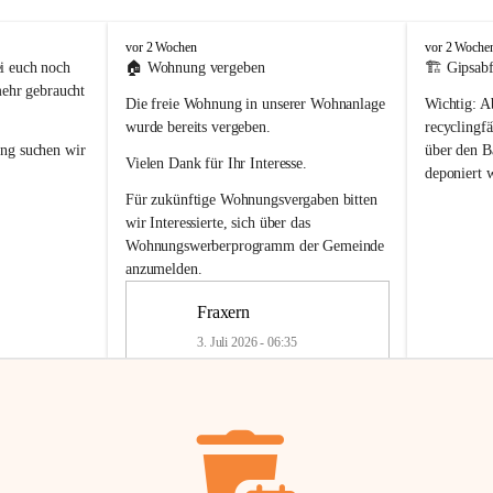
F
F
vor 2 Wochen
vor 2 Woche
r
r
i euch noch 
🏠 
Wohnung vergeben
🏗️ Gipsabf
a
a
mehr gebraucht 
Die freie Wohnung in unserer Wohnanlage 
Wichtig:
 A
x
x
e
e
wurde bereits vergeben.
recyclingfä
r
r
ung
 suchen wir 
über den Ba
Vielen Dank für Ihr Interesse.
n
n
deponiert 
neue 
Recyc
Für zukünftige Wohnungsvergaben bitten 
getrennte 
wir Interessierte, sich über das 
en in den 
von Gipsabf
Wohnungswerberprogramm der Gemeinde
45 cm
anzumelden.
Für private
geben 
Änderung v
Fraxern
Kinder riesig 
Renovierun
3. Juli 2026 - 06:35
Haus oder 
Alte Gipsw
ne beim 
Verschnitt 
rden.
🏠
Freie Wohnung in Fraxern
müssen kün
In unserer Wohnanlage wird eine 
entsorgt
 we
Wohnung frei.
✅ 
Getrenn