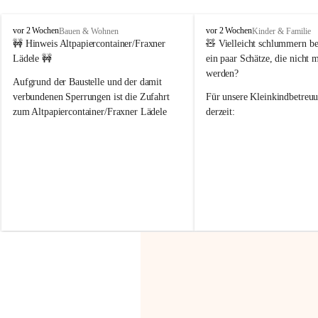
F
F
vor 2 Wochen
vor 2 Wochen
Bauen & Wohnen
Kinder & Familie
r
r
🚧 Hinweis Altpapiercontainer/Fraxner 
🧸 
Vielleicht schlummern be
a
a
Lädele 🚧
ein paar Schätze, die nicht 
x
x
werden?
e
e
Aufgrund der Baustelle und der damit 
r
r
verbundenen Sperrungen ist die Zufahrt 
Für unsere 
Kleinkindbetreu
n
n
zum Altpapiercontainer/Fraxner Lädele 
derzeit:
derzeit nur erschwert möglich.
👶 
Puppenbuggys
Ein herzliches Dankeschön an Erwin und 
👗 
Puppenkleidung
 für Pupp
Irmgard Nachbaur, die für diese Zeit die 
Größen 
35 cm, 40 cm und 
Zufahrt über ihre Privatstraße zur 
💛 Wenn ihr etwas davon ab
Verfügung stellen. 🙏
möchtet, freuen sich unsere 
Vielen Dank für eure Unterstützung und 
über eure Unterstützung.
Hilfsbereitschaft!
📍 
Die Spenden können ger
Gemeindeamt abgegeben we
Vielen herzlichen Dank!
 🌼