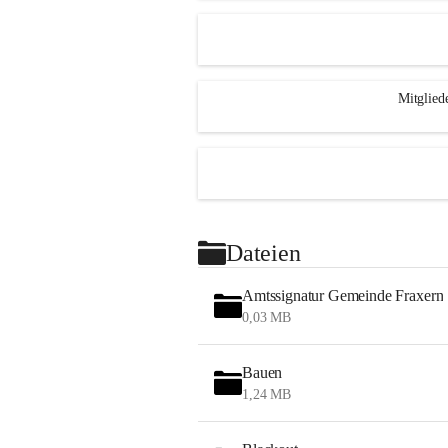
Mitglied
Dateien
Amtssignatur Gemeinde Fraxern
0,03 MB
Bauen
1,24 MB