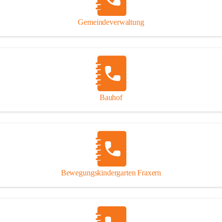
Gipsplatten
Trennung l
Gemeindeverwaltung
Beitrag zu
Ressourcen
bei Ihrem 
Annahme vo
Bauhof
Bewegungskindergarten Fraxern