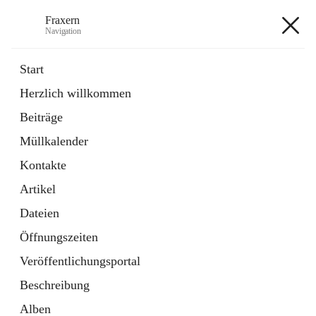
Fraxern
Navigation
Fraxern
Start
Herzlich willkommen
öffnet
Bürgerservice
Beiträge
in
Ordner
neuem
Müllkalender
Tab
öffnet
Formulare
in
Artikel
Kontakte
neuem
Tab
Artikel
+5
Dateien
Öffnungszeiten
Veröffentlichungsportal
Beschreibung
Hauptadresse
Alben