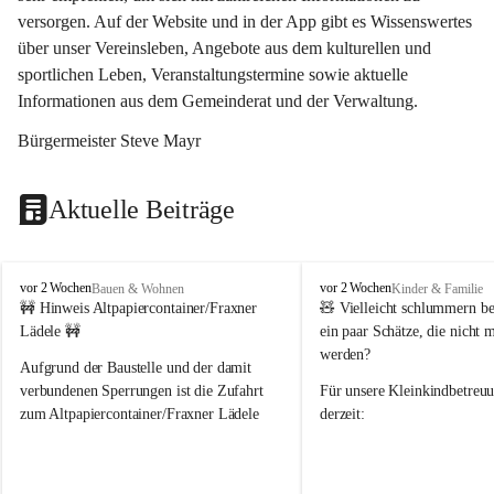
versorgen. Auf der Website und in der App gibt es Wissenswertes 
über unser Vereinsleben, Angebote aus dem kulturellen und 
sportlichen Leben, Veranstaltungstermine sowie aktuelle 
Informationen aus dem Gemeinderat und der Verwaltung. 
Bürgermeister Steve Mayr
Aktuelle Beiträge
F
F
vor 2 Wochen
vor 2 Wochen
Bauen & Wohnen
Kinder & Familie
r
r
🚧 Hinweis Altpapiercontainer/Fraxner 
🧸 
Vielleicht schlummern be
a
a
Lädele 🚧
ein paar Schätze, die nicht 
x
x
werden?
e
e
Aufgrund der Baustelle und der damit 
r
r
verbundenen Sperrungen ist die Zufahrt 
Für unsere 
Kleinkindbetreu
n
n
zum Altpapiercontainer/Fraxner Lädele 
derzeit:
derzeit nur erschwert möglich.
👶 
Puppenbuggys
Ein herzliches Dankeschön an Erwin und 
👗 
Puppenkleidung
 für Pupp