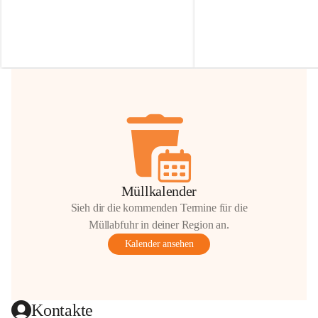
Irmgard Nachbaur, die für diese Zeit die 
Größen 
35 cm, 40 cm und 
Zufahrt über ihre Privatstraße zur 
💛 Wenn ihr etwas davon ab
Verfügung stellen. 🙏
möchtet, freuen sich unsere 
Vielen Dank für eure Unterstützung und 
über eure Unterstützung.
Hilfsbereitschaft!
📍 
Die Spenden können ger
Gemeindeamt abgegeben we
Vielen herzlichen Dank!
 🌼
Müllkalender
Sieh dir die kommenden Termine für die
Müllabfuhr in deiner Region an.
Kalender ansehen
Kontakte