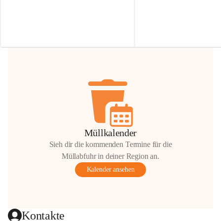
Irmgard Nachbaur, die für diese Zeit die 
Größen 
35 cm, 40 cm und 
Zufahrt über ihre Privatstraße zur 
💛 Wenn ihr etwas davon ab
Verfügung stellen. 🙏
möchtet, freuen sich unsere 
Vielen Dank für eure Unterstützung und 
über eure Unterstützung.
Hilfsbereitschaft!
📍 
Die Spenden können ger
Gemeindeamt abgegeben we
Vielen herzlichen Dank!
 🌼
Müllkalender
Sieh dir die kommenden Termine für die
Müllabfuhr in deiner Region an.
Kalender ansehen
Kontakte