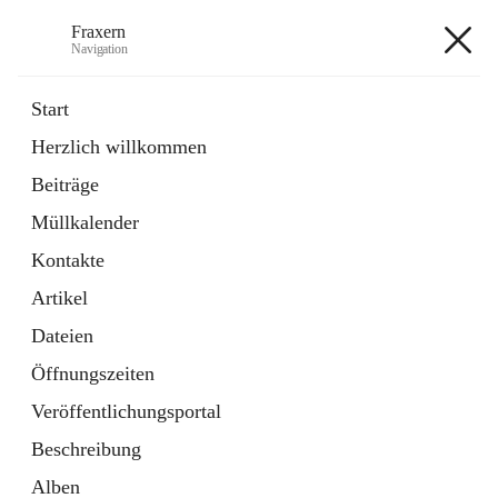
Fraxern
Navigation
Fraxern
Start
Herzlich willkommen
öffnet
Bürgerservice
Beiträge
in
Ordner
neuem
Müllkalender
Tab
öffnet
Formulare
in
Artikel
Kontakte
neuem
Tab
Artikel
+5
Dateien
Öffnungszeiten
Veröffentlichungsportal
Beschreibung
Hauptadresse
Alben