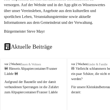
versorgen. Auf der Website und in der App gibt es Wissenswertes 
über unser Vereinsleben, Angebote aus dem kulturellen und 
sportlichen Leben, Veranstaltungstermine sowie aktuelle 
Informationen aus dem Gemeinderat und der Verwaltung. 
Bürgermeister Steve Mayr
Aktuelle Beiträge
F
F
vor 2 Wochen
vor 2 Wochen
Bauen & Wohnen
Kinder & Familie
r
r
🚧 Hinweis Altpapiercontainer/Fraxner 
🧸 
Vielleicht schlummern be
a
a
Lädele 🚧
ein paar Schätze, die nicht 
x
x
werden?
e
e
Aufgrund der Baustelle und der damit 
r
r
verbundenen Sperrungen ist die Zufahrt 
Für unsere 
Kleinkindbetreu
n
n
zum Altpapiercontainer/Fraxner Lädele 
derzeit:
derzeit nur erschwert möglich.
👶 
Puppenbuggys
Ein herzliches Dankeschön an Erwin und 
👗 
Puppenkleidung
 für Pupp