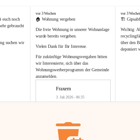
F
F
vor 3 Wochen
vor 3 Woche
r
r
i euch noch 
🏠 
Wohnung vergeben
🏗️ Gipsabf
a
a
mehr gebraucht 
Die freie Wohnung in unserer Wohnanlage 
Wichtig:
 A
x
x
e
e
wurde bereits vergeben.
recyclingfä
r
r
ung
 suchen wir 
über den Ba
Vielen Dank für Ihr Interesse.
n
n
deponiert 
neue 
Recyc
Für zukünftige Wohnungsvergaben bitten 
getrennte 
wir Interessierte, sich über das 
en in den 
von Gipsabf
Wohnungswerberprogramm der Gemeinde
45 cm
anzumelden.
Für private
geben 
Änderung v
Fraxern
Kinder riesig 
Renovierun
3. Juli 2026 - 06:35
Haus oder 
Alte Gipsw
ne beim 
Verschnitt 
rden.
🏠
Freie Wohnung in Fraxern
müssen kün
In unserer Wohnanlage wird eine 
entsorgt
 we
Wohnung frei.
✅ 
Getrenn