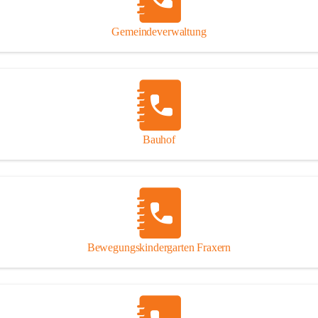
Gipsplatten
Trennung l
Gemeindeverwaltung
Beitrag zu
Ressourcen
bei Ihrem 
Annahme vo
Bauhof
Bewegungskindergarten Fraxern