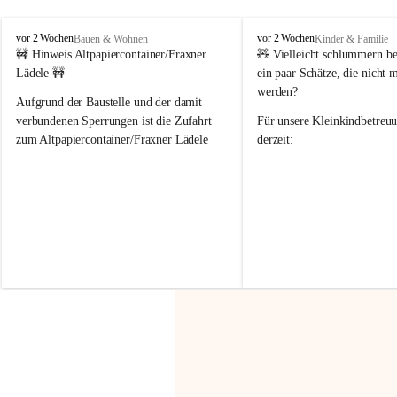
F
F
vor 2 Wochen
vor 2 Wochen
Bauen & Wohnen
Kinder & Familie
r
r
🚧 Hinweis Altpapiercontainer/Fraxner 
🧸 
Vielleicht schlummern be
a
a
Lädele 🚧
ein paar Schätze, die nicht 
x
x
werden?
e
e
Aufgrund der Baustelle und der damit 
r
r
verbundenen Sperrungen ist die Zufahrt 
Für unsere 
Kleinkindbetreu
n
n
zum Altpapiercontainer/Fraxner Lädele 
derzeit:
derzeit nur erschwert möglich.
👶 
Puppenbuggys
Ein herzliches Dankeschön an Erwin und 
👗 
Puppenkleidung
 für Pupp
Irmgard Nachbaur, die für diese Zeit die 
Größen 
35 cm, 40 cm und 
Zufahrt über ihre Privatstraße zur 
💛 Wenn ihr etwas davon ab
Verfügung stellen. 🙏
möchtet, freuen sich unsere 
Vielen Dank für eure Unterstützung und 
über eure Unterstützung.
Hilfsbereitschaft!
📍 
Die Spenden können ger
Gemeindeamt abgegeben we
Vielen herzlichen Dank!
 🌼