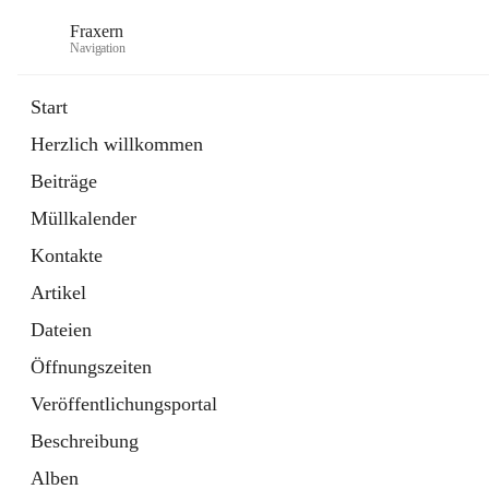
Fraxern
Navigation
Start
Herzlich willkommen
öffnet
Bürgerservice
Beiträge
in
Ordner
neuem
Müllkalender
Tab
öffnet
Formulare
in
Artikel
Kontakte
neuem
Tab
Artikel
Dateien
Öffnungszeiten
Veröffentlichungsportal
Beschreibung
Alben