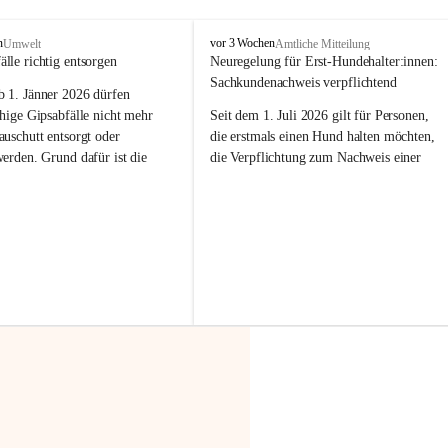
F
n
vor 3 Wochen
Umwelt
Amtliche Mitteilung
r
älle richtig entsorgen
Neuregelung für Erst-Hundehalter:innen: 
a
Sachkundenachweis verpflichtend
b 
1. Jänner 2026
 dürfen 
x
e
hige Gipsabfälle nicht mehr 
Seit dem 1. Juli 2026 gilt für Personen, 
r
uschutt entsorgt oder 
die erstmals einen Hund halten möchten, 
n
werden
. Grund dafür ist die 
die Verpflichtung zum Nachweis einer 
linggips-Verordnung
, die eine 
entsprechenden Sachkunde. Ziel ist es, 
Sammlung und das Recycling 
Hundebesitzer:innen bestmöglich auf die 
ällen vorschreibt.
Haltung und Verantwortung im Umgang 
mit ihrem Tier vorzubereiten.
 Haushalte wird diese 
or allem dann relevant, wenn 
Der Sachkundenachweis besteht aus zwei 
gs- oder Umbauarbeiten
 an 
Teilen:
Wohnung durchgeführt werden. 
🐾 
Theoriekurs
ände, Gipskartonplatten oder 
aus neu verbauten Gipsplatten 
Mindestens 4 Unterrichtseinheiten 
ftig 
getrennt gesammelt und 
à 60 Minuten
rden.
Muss vor der Anschaffung bzw. 
Aufnahme eines Hundes absolviert 
t sammeln:
werden