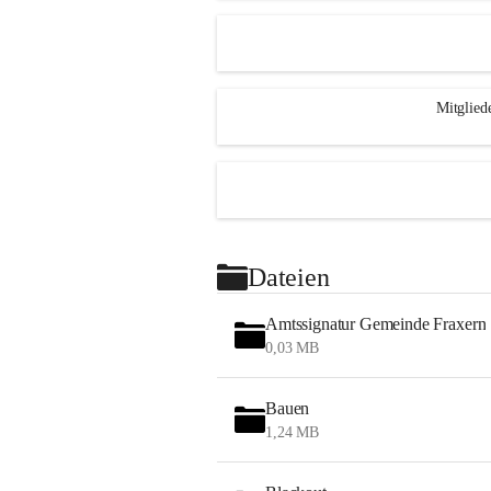
Mitglied
Dateien
Amtssignatur Gemeinde Fraxern
0,03 MB
Bauen
1,24 MB