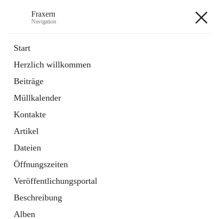
Fraxern
Navigation
Fraxern
Start
Herzlich willkommen
öffnet
Bürgerservice
Beiträge
in
Ordner
neuem
Müllkalender
Tab
öffnet
Formulare
in
Artikel
Kontakte
neuem
Tab
Artikel
+5
Dateien
Öffnungszeiten
Veröffentlichungsportal
Beschreibung
Hauptadresse
Alben