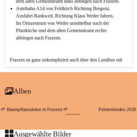
dem alten Gemeindeamt links abbiegen nach Fraxern.
Autobahn A14 von Feldkirch Richtung Bregenz, 
Ausfahrt Rankweil, Richtung Klaus Weiler fahren. 
Im Ortszentrum von Weiler unmittelbar nach der 
Pfarrkirche und dem alten Gemeindeamt rechts 
abbiegen nach Fraxern.
Fraxern ist ganz unkompliziert auch über den Landbus mit 
den öffentlichen Verkehrsmitteln zu erreichen. Die Linie 
492 fährt lt. Fahrplan des Verkehrsverbundes Vorarlberg an 
den Wochentagen regelmäßig zwischen Weiler und Fraxern.
Alben
An Samstagen, Sonn- und Feiertagen können Sie bequem 
direkt über die VMOBIL-App VMOBIL ON Ihren 
persönlichen Linienbus zur gewünschten Zeit zu Ihrer 
🌱 Baumpflanzaktion in Fraxern 🌱
Palmenbinden 2026
Haltestelle bestellen. Sowohl von Weiler kommend nach 
+19
Fraxern als auch von Fraxern nach Weiler oder natürlich für 
beide Fahrten Weiler-Fraxern-Weiler.
Ausgewählte Bilder