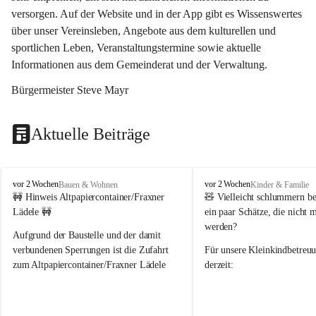
versorgen. Auf der Website und in der App gibt es Wissenswertes 
über unser Vereinsleben, Angebote aus dem kulturellen und 
sportlichen Leben, Veranstaltungstermine sowie aktuelle 
Informationen aus dem Gemeinderat und der Verwaltung. 
Bürgermeister Steve Mayr
Aktuelle Beiträge
F
F
vor 2 Wochen
vor 2 Wochen
Bauen & Wohnen
Kinder & Familie
r
r
🚧 Hinweis Altpapiercontainer/Fraxner 
🧸 
Vielleicht schlummern be
a
a
Lädele 🚧
ein paar Schätze, die nicht 
x
x
werden?
e
e
Aufgrund der Baustelle und der damit 
r
r
verbundenen Sperrungen ist die Zufahrt 
Für unsere 
Kleinkindbetreu
n
n
zum Altpapiercontainer/Fraxner Lädele 
derzeit:
derzeit nur erschwert möglich.
👶 
Puppenbuggys
Ein herzliches Dankeschön an Erwin und 
👗 
Puppenkleidung
 für Pupp