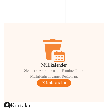
Irmgard Nachbaur, die für diese Zeit die 
Größen 
35 cm, 40 cm und 
Zufahrt über ihre Privatstraße zur 
💛 Wenn ihr etwas davon ab
Verfügung stellen. 🙏
möchtet, freuen sich unsere 
Vielen Dank für eure Unterstützung und 
über eure Unterstützung.
Hilfsbereitschaft!
📍 
Die Spenden können ger
Gemeindeamt abgegeben we
Vielen herzlichen Dank!
 🌼
Müllkalender
Sieh dir die kommenden Termine für die
Müllabfuhr in deiner Region an.
Kalender ansehen
Kontakte