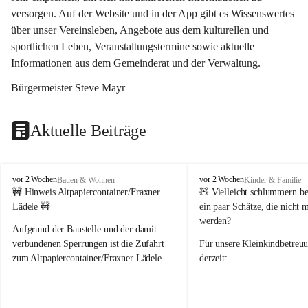
versorgen. Auf der Website und in der App gibt es Wissenswertes 
über unser Vereinsleben, Angebote aus dem kulturellen und 
sportlichen Leben, Veranstaltungstermine sowie aktuelle 
Informationen aus dem Gemeinderat und der Verwaltung. 
Bürgermeister Steve Mayr
Aktuelle Beiträge
F
F
vor 2 Wochen
vor 2 Wochen
Bauen & Wohnen
Kinder & Familie
r
r
🚧 Hinweis Altpapiercontainer/Fraxner 
🧸 
Vielleicht schlummern be
a
a
Lädele 🚧
ein paar Schätze, die nicht 
x
x
werden?
e
e
Aufgrund der Baustelle und der damit 
r
r
verbundenen Sperrungen ist die Zufahrt 
Für unsere 
Kleinkindbetreu
n
n
zum Altpapiercontainer/Fraxner Lädele 
derzeit:
derzeit nur erschwert möglich.
👶 
Puppenbuggys
Ein herzliches Dankeschön an Erwin und 
👗 
Puppenkleidung
 für Pupp