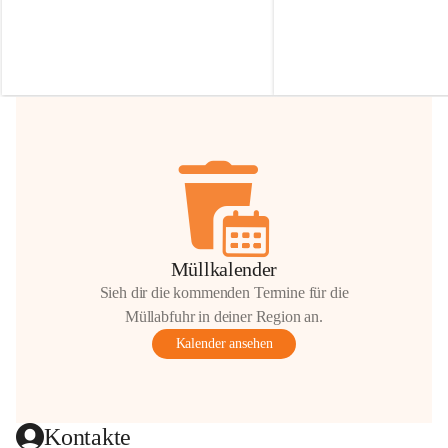
Irmgard Nachbaur, die für diese Zeit die 
Größen 
35 cm, 40 cm und 
Zufahrt über ihre Privatstraße zur 
💛 Wenn ihr etwas davon ab
Verfügung stellen. 🙏
möchtet, freuen sich unsere 
Vielen Dank für eure Unterstützung und 
über eure Unterstützung.
Hilfsbereitschaft!
📍 
Die Spenden können ger
Gemeindeamt abgegeben we
Vielen herzlichen Dank!
 🌼
Müllkalender
Sieh dir die kommenden Termine für die
Müllabfuhr in deiner Region an.
Kalender ansehen
Kontakte