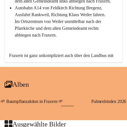
dem alten Gemeindeamt links abbiegen nach Fraxern.
Autobahn A14 von Feldkirch Richtung Bregenz, 
Ausfahrt Rankweil, Richtung Klaus Weiler fahren. 
Im Ortszentrum von Weiler unmittelbar nach der 
Pfarrkirche und dem alten Gemeindeamt rechts 
abbiegen nach Fraxern.
Fraxern ist ganz unkompliziert auch über den Landbus mit 
den öffentlichen Verkehrsmitteln zu erreichen. Die Linie 
492 fährt lt. Fahrplan des Verkehrsverbundes Vorarlberg an 
den Wochentagen regelmäßig zwischen Weiler und Fraxern.
Alben
An Samstagen, Sonn- und Feiertagen können Sie bequem 
direkt über die VMOBIL-App VMOBIL ON Ihren 
persönlichen Linienbus zur gewünschten Zeit zu Ihrer 
🌱 Baumpflanzaktion in Fraxern 🌱
Palmenbinden 2026
Haltestelle bestellen. Sowohl von Weiler kommend nach 
+19
Fraxern als auch von Fraxern nach Weiler oder natürlich für 
beide Fahrten Weiler-Fraxern-Weiler.
Ausgewählte Bilder