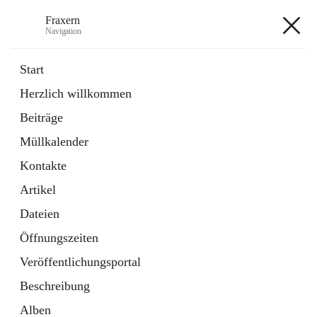
Fraxern
Navigation
Fraxern
Start
Herzlich willkommen
öffnet
Bürgerservice
Beiträge
in
Ordner
neuem
Müllkalender
Tab
öffnet
Formulare
in
Artikel
Kontakte
neuem
Tab
Artikel
+5
Dateien
Öffnungszeiten
Veröffentlichungsportal
Beschreibung
Hauptadresse
Alben