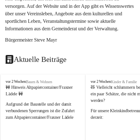
versorgen. Auf der Website und in der App gibt es Wissenswertes 
über unser Vereinsleben, Angebote aus dem kulturellen und 
sportlichen Leben, Veranstaltungstermine sowie aktuelle 
Informationen aus dem Gemeinderat und der Verwaltung. 
Bürgermeister Steve Mayr
Aktuelle Beiträge
F
F
vor 2 Wochen
vor 2 Wochen
Bauen & Wohnen
Kinder & Familie
r
r
🚧 Hinweis Altpapiercontainer/Fraxner 
🧸 
Vielleicht schlummern be
a
a
Lädele 🚧
ein paar Schätze, die nicht 
x
x
werden?
e
e
Aufgrund der Baustelle und der damit 
r
r
verbundenen Sperrungen ist die Zufahrt 
Für unsere 
Kleinkindbetreu
n
n
zum Altpapiercontainer/Fraxner Lädele 
derzeit:
derzeit nur erschwert möglich.
👶 
Puppenbuggys
Ein herzliches Dankeschön an Erwin und 
👗 
Puppenkleidung
 für Pupp