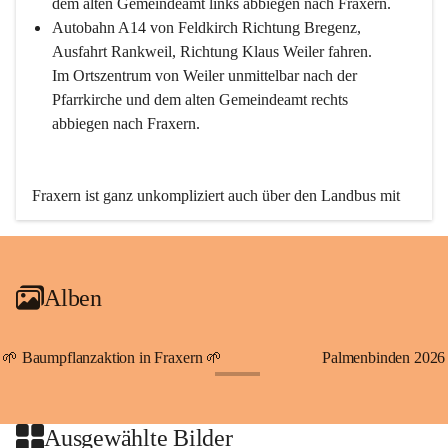
dem alten Gemeindeamt links abbiegen nach Fraxern.
Autobahn A14 von Feldkirch Richtung Bregenz, 
Ausfahrt Rankweil, Richtung Klaus Weiler fahren. 
Im Ortszentrum von Weiler unmittelbar nach der 
Pfarrkirche und dem alten Gemeindeamt rechts 
abbiegen nach Fraxern.
Fraxern ist ganz unkompliziert auch über den Landbus mit 
den öffentlichen Verkehrsmitteln zu erreichen. Die Linie 
492 fährt lt. Fahrplan des Verkehrsverbundes Vorarlberg an 
den Wochentagen regelmäßig zwischen Weiler und Fraxern.
Alben
An Samstagen, Sonn- und Feiertagen können Sie bequem 
direkt über die VMOBIL-App VMOBIL ON Ihren 
persönlichen Linienbus zur gewünschten Zeit zu Ihrer 
🌱 Baumpflanzaktion in Fraxern 🌱
Palmenbinden 2026
Haltestelle bestellen. Sowohl von Weiler kommend nach 
+19
Fraxern als auch von Fraxern nach Weiler oder natürlich für 
beide Fahrten Weiler-Fraxern-Weiler.
Ausgewählte Bilder