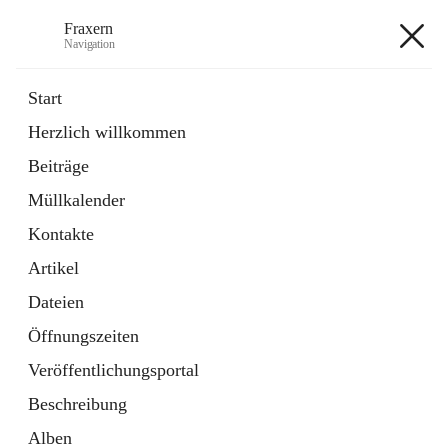
Fraxern
Navigation
Fraxern
Start
Herzlich willkommen
öffnet
Bürgerservice
Beiträge
in
Ordner
neuem
Müllkalender
Tab
öffnet
Formulare
in
Artikel
Kontakte
neuem
Tab
Artikel
+5
Dateien
Öffnungszeiten
Veröffentlichungsportal
Beschreibung
Hauptadresse
Alben