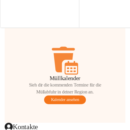
Irmgard Nachbaur, die für diese Zeit die 
Größen 
35 cm, 40 cm und 
Zufahrt über ihre Privatstraße zur 
💛 Wenn ihr etwas davon ab
Verfügung stellen. 🙏
möchtet, freuen sich unsere 
Vielen Dank für eure Unterstützung und 
über eure Unterstützung.
Hilfsbereitschaft!
📍 
Die Spenden können ger
Gemeindeamt abgegeben we
Vielen herzlichen Dank!
 🌼
Müllkalender
Sieh dir die kommenden Termine für die
Müllabfuhr in deiner Region an.
Kalender ansehen
Kontakte