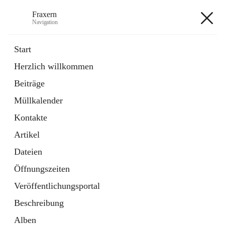
Fraxern
Navigation
Fraxern
Start
Herzlich willkommen
öffnet
Bürgerservice
Beiträge
in
Ordner
neuem
Müllkalender
Tab
öffnet
Formulare
in
Artikel
Kontakte
neuem
Tab
Artikel
+5
Dateien
Öffnungszeiten
Veröffentlichungsportal
Beschreibung
Hauptadresse
Alben