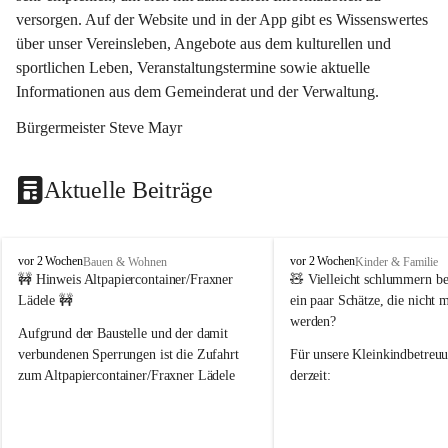
versorgen. Auf der Website und in der App gibt es Wissenswertes 
über unser Vereinsleben, Angebote aus dem kulturellen und 
sportlichen Leben, Veranstaltungstermine sowie aktuelle 
Informationen aus dem Gemeinderat und der Verwaltung. 
Bürgermeister Steve Mayr
Aktuelle Beiträge
F
F
vor 2 Wochen
vor 2 Wochen
Bauen & Wohnen
Kinder & Familie
r
r
🚧 Hinweis Altpapiercontainer/Fraxner 
🧸 
Vielleicht schlummern be
a
a
Lädele 🚧
ein paar Schätze, die nicht 
x
x
werden?
e
e
Aufgrund der Baustelle und der damit 
r
r
verbundenen Sperrungen ist die Zufahrt 
Für unsere 
Kleinkindbetreu
n
n
zum Altpapiercontainer/Fraxner Lädele 
derzeit:
derzeit nur erschwert möglich.
👶 
Puppenbuggys
Ein herzliches Dankeschön an Erwin und 
👗 
Puppenkleidung
 für Pupp