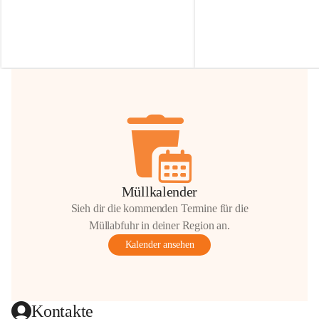
Irmgard Nachbaur, die für diese Zeit die 
Größen 
35 cm, 40 cm und 
Zufahrt über ihre Privatstraße zur 
💛 Wenn ihr etwas davon ab
Verfügung stellen. 🙏
möchtet, freuen sich unsere 
Vielen Dank für eure Unterstützung und 
über eure Unterstützung.
Hilfsbereitschaft!
📍 
Die Spenden können ger
Gemeindeamt abgegeben we
Vielen herzlichen Dank!
 🌼
Müllkalender
Sieh dir die kommenden Termine für die
Müllabfuhr in deiner Region an.
Kalender ansehen
Kontakte