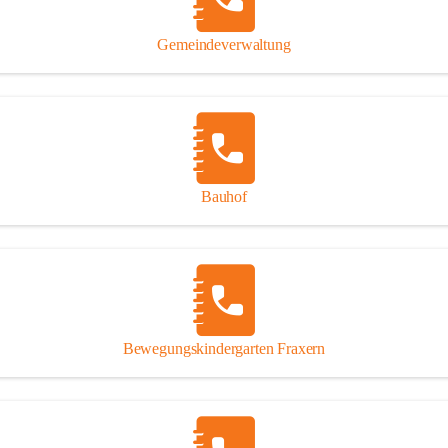
Gipsplatten
Trennung l
Gemeindeverwaltung
Beitrag zu
Ressourcen
bei Ihrem 
Annahme vo
Bauhof
Bewegungskindergarten Fraxern