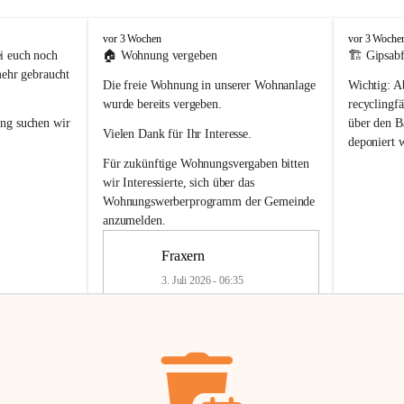
F
F
vor 3 Wochen
vor 3 Woche
r
r
i euch noch 
🏠 
Wohnung vergeben
🏗️ Gipsabf
a
a
mehr gebraucht 
Die freie Wohnung in unserer Wohnanlage 
Wichtig:
 A
x
x
e
e
wurde bereits vergeben.
recyclingfä
r
r
ung
 suchen wir 
über den Ba
Vielen Dank für Ihr Interesse.
n
n
deponiert 
neue 
Recyc
Für zukünftige Wohnungsvergaben bitten 
getrennte 
wir Interessierte, sich über das 
en in den 
von Gipsabf
Wohnungswerberprogramm der Gemeinde
45 cm
anzumelden.
Für private
geben 
Änderung v
Fraxern
Kinder riesig 
Renovierun
3. Juli 2026 - 06:35
Haus oder 
Alte Gipsw
ne beim 
Verschnitt 
rden.
🏠
Freie Wohnung in Fraxern
müssen kün
In unserer Wohnanlage wird eine 
entsorgt
 we
Wohnung frei.
✅ 
Getrenn