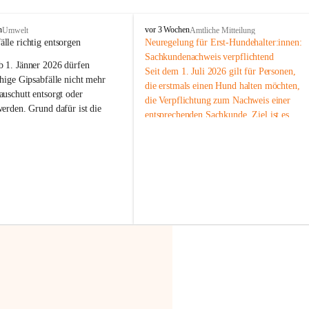
F
n
vor 3 Wochen
Umwelt
Amtliche Mitteilung
r
älle richtig entsorgen
Neuregelung für Erst-Hundehalter:innen: 
a
Sachkundenachweis verpflichtend
b 
1. Jänner 2026
 dürfen 
x
Seit dem 1. Juli 2026 gilt für Personen, 
e
hige Gipsabfälle nicht mehr 
die erstmals einen Hund halten möchten, 
r
uschutt entsorgt oder 
die Verpflichtung zum Nachweis einer 
n
werden
. Grund dafür ist die 
entsprechenden Sachkunde. Ziel ist es, 
linggips-Verordnung
, die eine 
Hundebesitzer:innen bestmöglich auf die 
Sammlung und das Recycling 
Haltung und Verantwortung im Umgang 
ällen vorschreibt.
mit ihrem Tier vorzubereiten.
Der Sachkundenachweis besteht aus zwei 
 Haushalte wird diese 
Teilen:
or allem dann relevant, wenn 
🐾 
Theoriekurs
gs- oder Umbauarbeiten
 an 
Mindestens 4 Unterrichtseinheiten 
Wohnung durchgeführt werden. 
à 60 Minuten
ände, Gipskartonplatten oder 
Muss vor der Anschaffung bzw. 
aus neu verbauten Gipsplatten 
Aufnahme eines Hundes absolviert 
ftig 
getrennt gesammelt und 
werden
rden.
🐾 
Praxiseinheit
t sammeln:
2-stündige praktische Schulung 