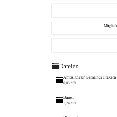
Mitglied
Dateien
Amtssignatur Gemeinde Fraxern
0,03 MB
Bauen
1,24 MB