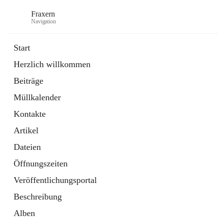
Fraxern
Navigation
Start
Herzlich willkommen
öffnet
Bürgerservice
Beiträge
in
Ordner
neuem
Müllkalender
Tab
öffnet
Formulare
in
Artikel
Kontakte
neuem
Tab
Artikel
Dateien
Öffnungszeiten
Veröffentlichungsportal
Beschreibung
Alben