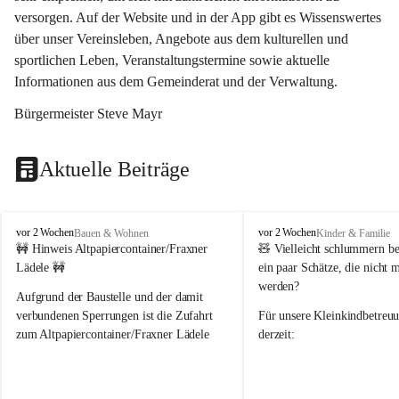
versorgen. Auf der Website und in der App gibt es Wissenswertes 
über unser Vereinsleben, Angebote aus dem kulturellen und 
sportlichen Leben, Veranstaltungstermine sowie aktuelle 
Informationen aus dem Gemeinderat und der Verwaltung. 
Bürgermeister Steve Mayr
Aktuelle Beiträge
F
F
vor 2 Wochen
vor 2 Wochen
Bauen & Wohnen
Kinder & Familie
r
r
🚧 Hinweis Altpapiercontainer/Fraxner 
🧸 
Vielleicht schlummern be
a
a
Lädele 🚧
ein paar Schätze, die nicht 
x
x
werden?
e
e
Aufgrund der Baustelle und der damit 
r
r
verbundenen Sperrungen ist die Zufahrt 
Für unsere 
Kleinkindbetreu
n
n
zum Altpapiercontainer/Fraxner Lädele 
derzeit:
derzeit nur erschwert möglich.
👶 
Puppenbuggys
Ein herzliches Dankeschön an Erwin und 
👗 
Puppenkleidung
 für Pupp