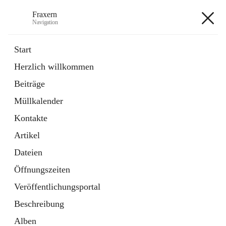
Fraxern
Navigation
Fraxern
Start
Herzlich willkommen
öffnet
Bürgerservice
Beiträge
in
Ordner
neuem
Müllkalender
Tab
öffnet
Formulare
in
Artikel
Kontakte
neuem
Tab
Artikel
+5
Dateien
Öffnungszeiten
Veröffentlichungsportal
Beschreibung
Hauptadresse
Alben