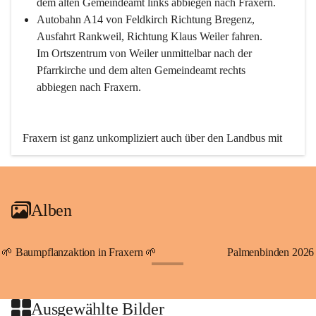
dem alten Gemeindeamt links abbiegen nach Fraxern.
Autobahn A14 von Feldkirch Richtung Bregenz, 
Ausfahrt Rankweil, Richtung Klaus Weiler fahren. 
Im Ortszentrum von Weiler unmittelbar nach der 
Pfarrkirche und dem alten Gemeindeamt rechts 
abbiegen nach Fraxern.
Fraxern ist ganz unkompliziert auch über den Landbus mit 
den öffentlichen Verkehrsmitteln zu erreichen. Die Linie 
492 fährt lt. Fahrplan des Verkehrsverbundes Vorarlberg an 
den Wochentagen regelmäßig zwischen Weiler und Fraxern.
Alben
An Samstagen, Sonn- und Feiertagen können Sie bequem 
direkt über die VMOBIL-App VMOBIL ON Ihren 
persönlichen Linienbus zur gewünschten Zeit zu Ihrer 
🌱 Baumpflanzaktion in Fraxern 🌱
Palmenbinden 2026
Haltestelle bestellen. Sowohl von Weiler kommend nach 
+19
Fraxern als auch von Fraxern nach Weiler oder natürlich für 
beide Fahrten Weiler-Fraxern-Weiler.
Ausgewählte Bilder