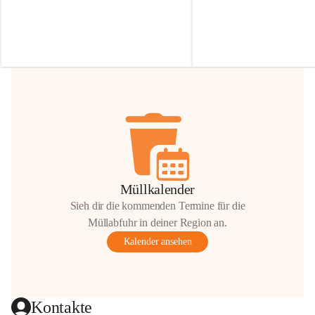
Irmgard Nachbaur, die für diese Zeit die 
Größen 
35 cm, 40 cm und 
Zufahrt über ihre Privatstraße zur 
💛 Wenn ihr etwas davon ab
Verfügung stellen. 🙏
möchtet, freuen sich unsere 
Vielen Dank für eure Unterstützung und 
über eure Unterstützung.
Hilfsbereitschaft!
📍 
Die Spenden können ger
Gemeindeamt abgegeben we
Vielen herzlichen Dank!
 🌼
Müllkalender
Sieh dir die kommenden Termine für die
Müllabfuhr in deiner Region an.
Kalender ansehen
Kontakte