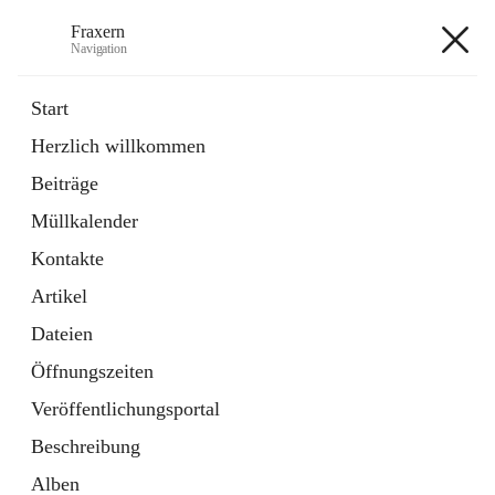
Fraxern
Navigation
Fraxern
Start
Herzlich willkommen
öffnet
Bürgerservice
Beiträge
in
Ordner
neuem
Müllkalender
Tab
öffnet
Formulare
in
Artikel
Kontakte
neuem
Tab
Artikel
+5
Dateien
Öffnungszeiten
Veröffentlichungsportal
Beschreibung
Hauptadresse
Alben