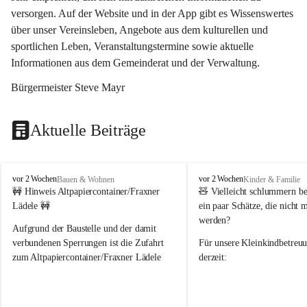
versorgen. Auf der Website und in der App gibt es Wissenswertes 
über unser Vereinsleben, Angebote aus dem kulturellen und 
sportlichen Leben, Veranstaltungstermine sowie aktuelle 
Informationen aus dem Gemeinderat und der Verwaltung. 
Bürgermeister Steve Mayr
Aktuelle Beiträge
F
F
vor 2 Wochen
vor 2 Wochen
Bauen & Wohnen
Kinder & Familie
r
r
🚧 Hinweis Altpapiercontainer/Fraxner 
🧸 
Vielleicht schlummern be
a
a
Lädele 🚧
ein paar Schätze, die nicht 
x
x
werden?
e
e
Aufgrund der Baustelle und der damit 
r
r
verbundenen Sperrungen ist die Zufahrt 
Für unsere 
Kleinkindbetreu
n
n
zum Altpapiercontainer/Fraxner Lädele 
derzeit:
derzeit nur erschwert möglich.
👶 
Puppenbuggys
Ein herzliches Dankeschön an Erwin und 
👗 
Puppenkleidung
 für Pupp