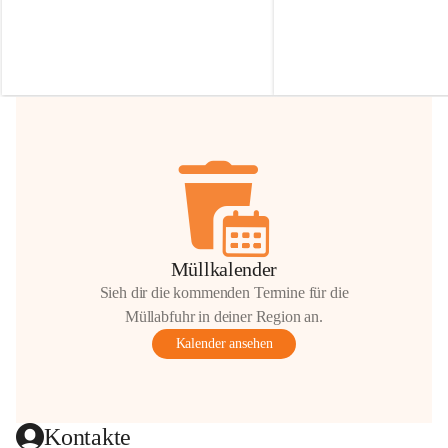
Irmgard Nachbaur, die für diese Zeit die 
Größen 
35 cm, 40 cm und 
Zufahrt über ihre Privatstraße zur 
💛 Wenn ihr etwas davon ab
Verfügung stellen. 🙏
möchtet, freuen sich unsere 
Vielen Dank für eure Unterstützung und 
über eure Unterstützung.
Hilfsbereitschaft!
📍 
Die Spenden können ger
Gemeindeamt abgegeben we
Vielen herzlichen Dank!
 🌼
Müllkalender
Sieh dir die kommenden Termine für die
Müllabfuhr in deiner Region an.
Kalender ansehen
Kontakte