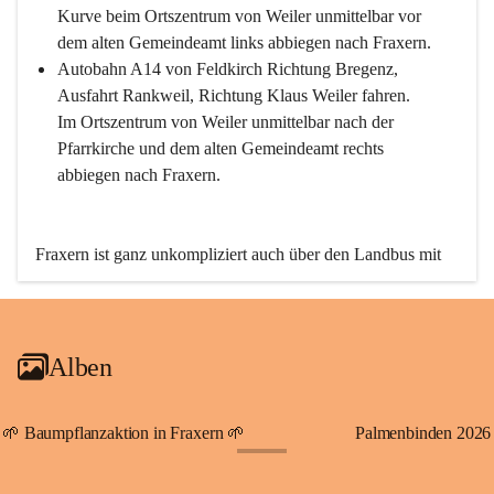
Kurve beim Ortszentrum von Weiler unmittelbar vor 
dem alten Gemeindeamt links abbiegen nach Fraxern.
Autobahn A14 von Feldkirch Richtung Bregenz, 
Ausfahrt Rankweil, Richtung Klaus Weiler fahren. 
Im Ortszentrum von Weiler unmittelbar nach der 
Pfarrkirche und dem alten Gemeindeamt rechts 
abbiegen nach Fraxern.
Fraxern ist ganz unkompliziert auch über den Landbus mit 
den öffentlichen Verkehrsmitteln zu erreichen. Die Linie 
492 fährt lt. Fahrplan des Verkehrsverbundes Vorarlberg an 
den Wochentagen regelmäßig zwischen Weiler und Fraxern.
Alben
An Samstagen, Sonn- und Feiertagen können Sie bequem 
direkt über die VMOBIL-App VMOBIL ON Ihren 
persönlichen Linienbus zur gewünschten Zeit zu Ihrer 
🌱 Baumpflanzaktion in Fraxern 🌱
Palmenbinden 2026
Haltestelle bestellen. Sowohl von Weiler kommend nach 
+19
Fraxern als auch von Fraxern nach Weiler oder natürlich für 