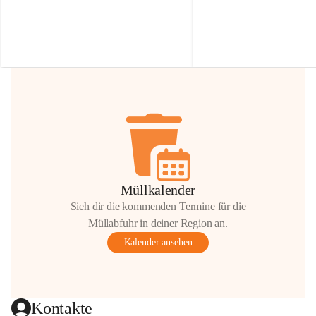
Irmgard Nachbaur, die für diese Zeit die 
Größen 
35 cm, 40 cm und 
Zufahrt über ihre Privatstraße zur 
💛 Wenn ihr etwas davon ab
Verfügung stellen. 🙏
möchtet, freuen sich unsere 
Vielen Dank für eure Unterstützung und 
über eure Unterstützung.
Hilfsbereitschaft!
📍 
Die Spenden können ger
Gemeindeamt abgegeben we
Vielen herzlichen Dank!
 🌼
Müllkalender
Sieh dir die kommenden Termine für die
Müllabfuhr in deiner Region an.
Kalender ansehen
Kontakte