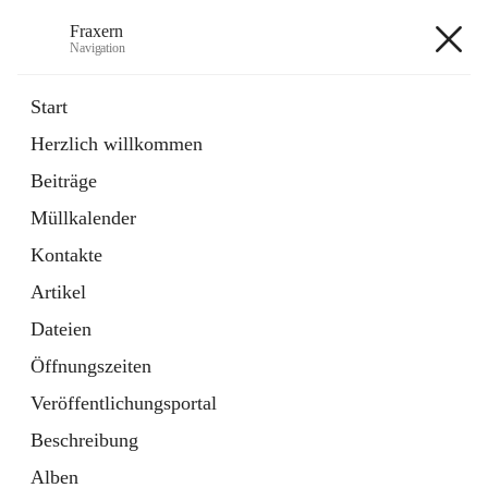
Fraxern
Navigation
Fraxern
Start
Herzlich willkommen
öffnet
Bürgerservice
Beiträge
in
Ordner
neuem
Müllkalender
Tab
öffnet
Formulare
in
Artikel
Kontakte
neuem
Tab
Artikel
+5
Dateien
Öffnungszeiten
Veröffentlichungsportal
Beschreibung
Hauptadresse
Alben