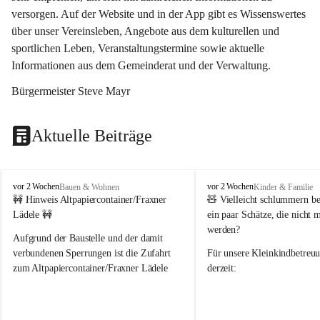
versorgen. Auf der Website und in der App gibt es Wissenswertes 
über unser Vereinsleben, Angebote aus dem kulturellen und 
sportlichen Leben, Veranstaltungstermine sowie aktuelle 
Informationen aus dem Gemeinderat und der Verwaltung. 
Bürgermeister Steve Mayr
Aktuelle Beiträge
F
F
vor 2 Wochen
vor 2 Wochen
Bauen & Wohnen
Kinder & Familie
r
r
🚧 Hinweis Altpapiercontainer/Fraxner 
🧸 
Vielleicht schlummern be
a
a
Lädele 🚧
ein paar Schätze, die nicht 
x
x
werden?
e
e
Aufgrund der Baustelle und der damit 
r
r
verbundenen Sperrungen ist die Zufahrt 
Für unsere 
Kleinkindbetreu
n
n
zum Altpapiercontainer/Fraxner Lädele 
derzeit:
derzeit nur erschwert möglich.
👶 
Puppenbuggys
Ein herzliches Dankeschön an Erwin und 
👗 
Puppenkleidung
 für Pupp