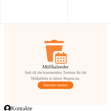
Irmgard Nachbaur, die für diese Zeit die 
Größen 
35 cm, 40 cm und 
Zufahrt über ihre Privatstraße zur 
💛 Wenn ihr etwas davon ab
Verfügung stellen. 🙏
möchtet, freuen sich unsere 
Vielen Dank für eure Unterstützung und 
über eure Unterstützung.
Hilfsbereitschaft!
📍 
Die Spenden können ger
Gemeindeamt abgegeben we
Vielen herzlichen Dank!
 🌼
Müllkalender
Sieh dir die kommenden Termine für die
Müllabfuhr in deiner Region an.
Kalender ansehen
Kontakte