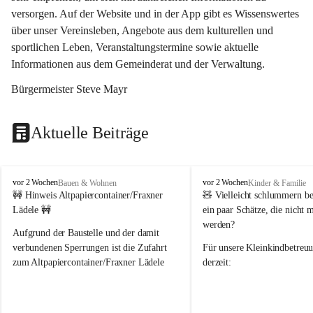
versorgen. Auf der Website und in der App gibt es Wissenswertes 
über unser Vereinsleben, Angebote aus dem kulturellen und 
sportlichen Leben, Veranstaltungstermine sowie aktuelle 
Informationen aus dem Gemeinderat und der Verwaltung. 
Bürgermeister Steve Mayr
Aktuelle Beiträge
F
F
vor 2 Wochen
vor 2 Wochen
Bauen & Wohnen
Kinder & Familie
r
r
🚧 Hinweis Altpapiercontainer/Fraxner 
🧸 
Vielleicht schlummern be
a
a
Lädele 🚧
ein paar Schätze, die nicht 
x
x
werden?
e
e
Aufgrund der Baustelle und der damit 
r
r
verbundenen Sperrungen ist die Zufahrt 
Für unsere 
Kleinkindbetreu
n
n
zum Altpapiercontainer/Fraxner Lädele 
derzeit:
derzeit nur erschwert möglich.
👶 
Puppenbuggys
Ein herzliches Dankeschön an Erwin und 
👗 
Puppenkleidung
 für Pupp