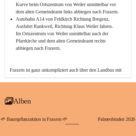
Kurve beim Ortszentrum von Weiler unmittelbar vor 
dem alten Gemeindeamt links abbiegen nach Fraxern.
Autobahn A14 von Feldkirch Richtung Bregenz, 
Ausfahrt Rankweil, Richtung Klaus Weiler fahren. 
Im Ortszentrum von Weiler unmittelbar nach der 
Pfarrkirche und dem alten Gemeindeamt rechts 
abbiegen nach Fraxern.
Fraxern ist ganz unkompliziert auch über den Landbus mit 
den öffentlichen Verkehrsmitteln zu erreichen. Die Linie 
492 fährt lt. Fahrplan des Verkehrsverbundes Vorarlberg an 
den Wochentagen regelmäßig zwischen Weiler und Fraxern.
Alben
An Samstagen, Sonn- und Feiertagen können Sie bequem 
direkt über die VMOBIL-App VMOBIL ON Ihren 
persönlichen Linienbus zur gewünschten Zeit zu Ihrer 
🌱 Baumpflanzaktion in Fraxern 🌱
Palmenbinden 2026
Haltestelle bestellen. Sowohl von Weiler kommend nach 
+19
Fraxern als auch von Fraxern nach Weiler oder natürlich für 