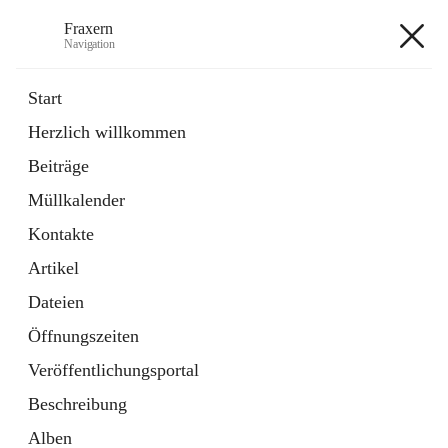
Fraxern
Navigation
Fraxern
Start
Herzlich willkommen
öffnet
Bürgerservice
Beiträge
in
Ordner
neuem
Müllkalender
Tab
öffnet
Formulare
in
Artikel
Kontakte
neuem
Tab
Artikel
+5
Dateien
Öffnungszeiten
Veröffentlichungsportal
Beschreibung
Hauptadresse
Alben