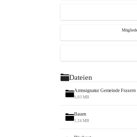
Mitglied
Dateien
Amtssignatur Gemeinde Fraxern
0,03 MB
Bauen
1,24 MB