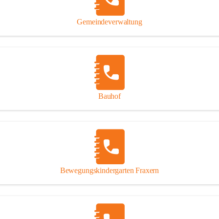
Gipsplatten
Trennung l
Gemeindeverwaltung
Beitrag zu
Ressourcen
bei Ihrem 
Annahme vo
Bauhof
Bewegungskindergarten Fraxern