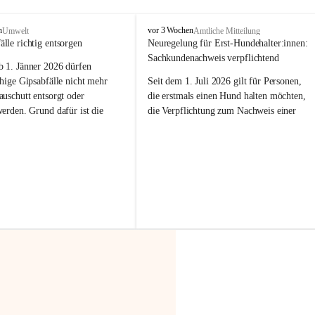
F
n
vor 3 Wochen
Umwelt
Amtliche Mitteilung
r
älle richtig entsorgen
Neuregelung für Erst-Hundehalter:innen: 
a
Sachkundenachweis verpflichtend
b 
1. Jänner 2026
 dürfen 
x
e
hige Gipsabfälle nicht mehr 
Seit dem 1. Juli 2026 gilt für Personen, 
r
uschutt entsorgt oder 
die erstmals einen Hund halten möchten, 
n
werden
. Grund dafür ist die 
die Verpflichtung zum Nachweis einer 
linggips-Verordnung
, die eine 
entsprechenden Sachkunde. Ziel ist es, 
Sammlung und das Recycling 
Hundebesitzer:innen bestmöglich auf die 
ällen vorschreibt.
Haltung und Verantwortung im Umgang 
mit ihrem Tier vorzubereiten.
 Haushalte wird diese 
or allem dann relevant, wenn 
Der Sachkundenachweis besteht aus zwei 
gs- oder Umbauarbeiten
 an 
Teilen:
Wohnung durchgeführt werden. 
🐾 
Theoriekurs
ände, Gipskartonplatten oder 
aus neu verbauten Gipsplatten 
Mindestens 4 Unterrichtseinheiten 
ftig 
getrennt gesammelt und 
à 60 Minuten
rden.
Muss vor der Anschaffung bzw. 
Aufnahme eines Hundes absolviert 
t sammeln:
werden