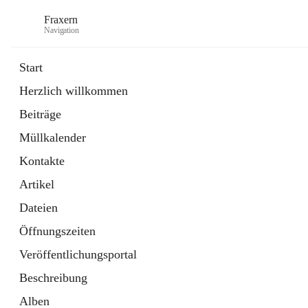
Fraxern
Navigation
Start
Herzlich willkommen
öffnet
Bürgerservice
Beiträge
in
Ordner
neuem
Müllkalender
Tab
öffnet
Formulare
in
Artikel
Kontakte
neuem
Tab
Artikel
Dateien
Öffnungszeiten
Veröffentlichungsportal
Beschreibung
Alben