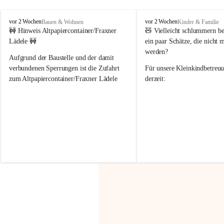
F
F
vor 2 Wochen
vor 2 Wochen
Bauen & Wohnen
Kinder & Familie
r
r
🚧 Hinweis Altpapiercontainer/Fraxner 
🧸 
Vielleicht schlummern be
a
a
Lädele 🚧
ein paar Schätze, die nicht 
x
x
werden?
e
e
Aufgrund der Baustelle und der damit 
r
r
verbundenen Sperrungen ist die Zufahrt 
Für unsere 
Kleinkindbetreu
n
n
zum Altpapiercontainer/Fraxner Lädele 
derzeit:
derzeit nur erschwert möglich.
👶 
Puppenbuggys
Ein herzliches Dankeschön an Erwin und 
👗 
Puppenkleidung
 für Pupp
Irmgard Nachbaur, die für diese Zeit die 
Größen 
35 cm, 40 cm und 
Zufahrt über ihre Privatstraße zur 
💛 Wenn ihr etwas davon ab
Verfügung stellen. 🙏
möchtet, freuen sich unsere 
Vielen Dank für eure Unterstützung und 
über eure Unterstützung.
Hilfsbereitschaft!
📍 
Die Spenden können ger
Gemeindeamt abgegeben we
Vielen herzlichen Dank!
 🌼