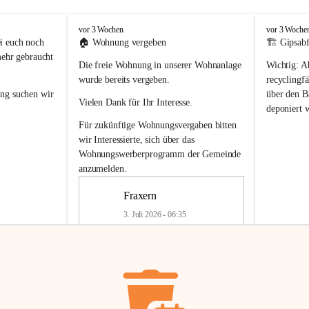
F
F
vor 3 Wochen
vor 3 Woche
r
r
i euch noch 
🏠 
Wohnung vergeben
🏗️ Gipsabf
a
a
mehr gebraucht 
Die freie Wohnung in unserer Wohnanlage 
Wichtig:
 A
x
x
e
e
wurde bereits vergeben.
recyclingfä
r
r
ung
 suchen wir 
über den Ba
Vielen Dank für Ihr Interesse.
n
n
deponiert 
neue 
Recyc
Für zukünftige Wohnungsvergaben bitten 
getrennte 
wir Interessierte, sich über das 
en in den 
von Gipsabf
Wohnungswerberprogramm der Gemeinde
45 cm
anzumelden.
Für private
geben 
Änderung v
Fraxern
Kinder riesig 
Renovierun
3. Juli 2026 - 06:35
Haus oder 
Alte Gipsw
ne beim 
Verschnitt 
rden.
🏠
Freie Wohnung in Fraxern
müssen kün
In unserer Wohnanlage wird eine 
entsorgt
 we
Wohnung frei.
✅ 
Getrenn