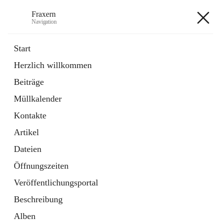
Fraxern
Navigation
Fraxern
Start
Herzlich willkommen
öffnet
Bürgerservice
Beiträge
in
Ordner
neuem
Müllkalender
Tab
öffnet
Formulare
in
Artikel
Kontakte
neuem
Tab
Artikel
+5
Dateien
Öffnungszeiten
Veröffentlichungsportal
Beschreibung
Hauptadresse
Alben