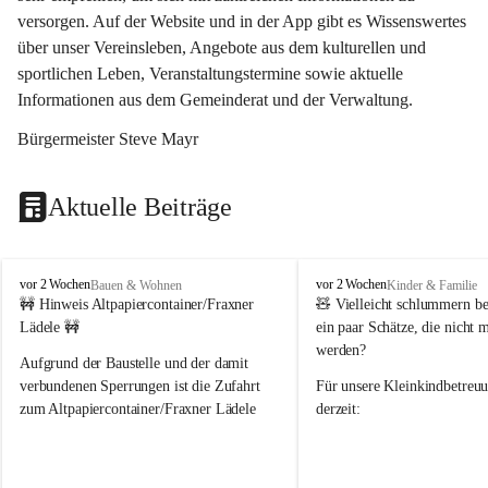
versorgen. Auf der Website und in der App gibt es Wissenswertes 
über unser Vereinsleben, Angebote aus dem kulturellen und 
sportlichen Leben, Veranstaltungstermine sowie aktuelle 
Informationen aus dem Gemeinderat und der Verwaltung. 
Bürgermeister Steve Mayr
Aktuelle Beiträge
F
F
vor 2 Wochen
vor 2 Wochen
Bauen & Wohnen
Kinder & Familie
r
r
🚧 Hinweis Altpapiercontainer/Fraxner 
🧸 
Vielleicht schlummern be
a
a
Lädele 🚧
ein paar Schätze, die nicht 
x
x
werden?
e
e
Aufgrund der Baustelle und der damit 
r
r
verbundenen Sperrungen ist die Zufahrt 
Für unsere 
Kleinkindbetreu
n
n
zum Altpapiercontainer/Fraxner Lädele 
derzeit:
derzeit nur erschwert möglich.
👶 
Puppenbuggys
Ein herzliches Dankeschön an Erwin und 
👗 
Puppenkleidung
 für Pupp