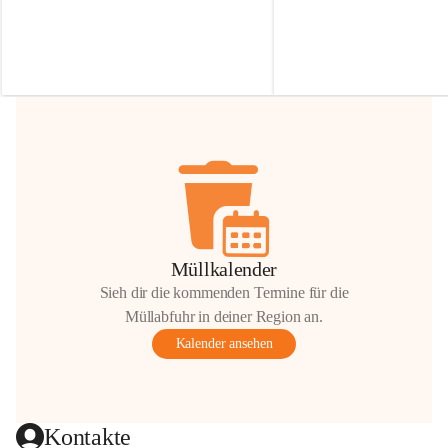
Irmgard Nachbaur, die für diese Zeit die 
Größen 
35 cm, 40 cm und 
Zufahrt über ihre Privatstraße zur 
💛 Wenn ihr etwas davon ab
Verfügung stellen. 🙏
möchtet, freuen sich unsere 
Vielen Dank für eure Unterstützung und 
über eure Unterstützung.
Hilfsbereitschaft!
📍 
Die Spenden können ger
Gemeindeamt abgegeben we
Vielen herzlichen Dank!
 🌼
Müllkalender
Sieh dir die kommenden Termine für die
Müllabfuhr in deiner Region an.
Kalender ansehen
Kontakte