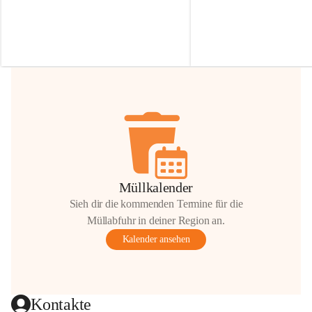
Irmgard Nachbaur, die für diese Zeit die 
Größen 
35 cm, 40 cm und 
Zufahrt über ihre Privatstraße zur 
💛 Wenn ihr etwas davon ab
Verfügung stellen. 🙏
möchtet, freuen sich unsere 
Vielen Dank für eure Unterstützung und 
über eure Unterstützung.
Hilfsbereitschaft!
📍 
Die Spenden können ger
Gemeindeamt abgegeben we
Vielen herzlichen Dank!
 🌼
Müllkalender
Sieh dir die kommenden Termine für die
Müllabfuhr in deiner Region an.
Kalender ansehen
Kontakte