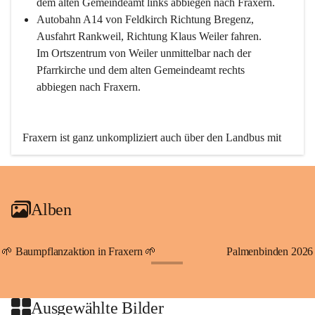
dem alten Gemeindeamt links abbiegen nach Fraxern.
Autobahn A14 von Feldkirch Richtung Bregenz, 
Ausfahrt Rankweil, Richtung Klaus Weiler fahren. 
Im Ortszentrum von Weiler unmittelbar nach der 
Pfarrkirche und dem alten Gemeindeamt rechts 
abbiegen nach Fraxern.
Fraxern ist ganz unkompliziert auch über den Landbus mit 
den öffentlichen Verkehrsmitteln zu erreichen. Die Linie 
492 fährt lt. Fahrplan des Verkehrsverbundes Vorarlberg an 
den Wochentagen regelmäßig zwischen Weiler und Fraxern.
Alben
An Samstagen, Sonn- und Feiertagen können Sie bequem 
direkt über die VMOBIL-App VMOBIL ON Ihren 
persönlichen Linienbus zur gewünschten Zeit zu Ihrer 
🌱 Baumpflanzaktion in Fraxern 🌱
Palmenbinden 2026
Haltestelle bestellen. Sowohl von Weiler kommend nach 
+19
Fraxern als auch von Fraxern nach Weiler oder natürlich für 
beide Fahrten Weiler-Fraxern-Weiler.
Ausgewählte Bilder