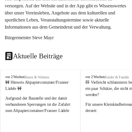
versorgen. Auf der Website und in der App gibt es Wissenswertes 
über unser Vereinsleben, Angebote aus dem kulturellen und 
sportlichen Leben, Veranstaltungstermine sowie aktuelle 
Informationen aus dem Gemeinderat und der Verwaltung. 
Bürgermeister Steve Mayr
Aktuelle Beiträge
F
F
vor 2 Wochen
vor 2 Wochen
Bauen & Wohnen
Kinder & Familie
r
r
🚧 Hinweis Altpapiercontainer/Fraxner 
🧸 
Vielleicht schlummern be
a
a
Lädele 🚧
ein paar Schätze, die nicht 
x
x
werden?
e
e
Aufgrund der Baustelle und der damit 
r
r
verbundenen Sperrungen ist die Zufahrt 
Für unsere 
Kleinkindbetreu
n
n
zum Altpapiercontainer/Fraxner Lädele 
derzeit:
derzeit nur erschwert möglich.
👶 
Puppenbuggys
Ein herzliches Dankeschön an Erwin und 
👗 
Puppenkleidung
 für Pupp