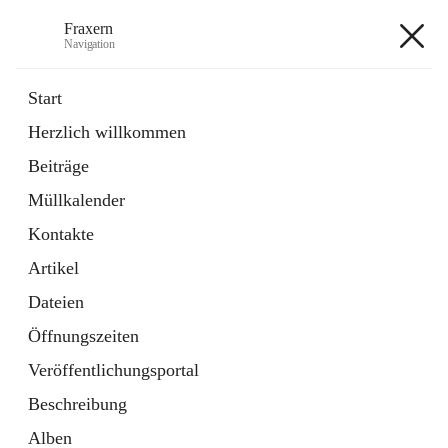
Fraxern
Navigation
Fraxern
Start
Herzlich willkommen
öffnet
Bürgerservice
Beiträge
in
Ordner
neuem
Müllkalender
Tab
öffnet
Formulare
in
Artikel
Kontakte
neuem
Tab
Artikel
+5
Dateien
Öffnungszeiten
Veröffentlichungsportal
Beschreibung
Hauptadresse
Alben