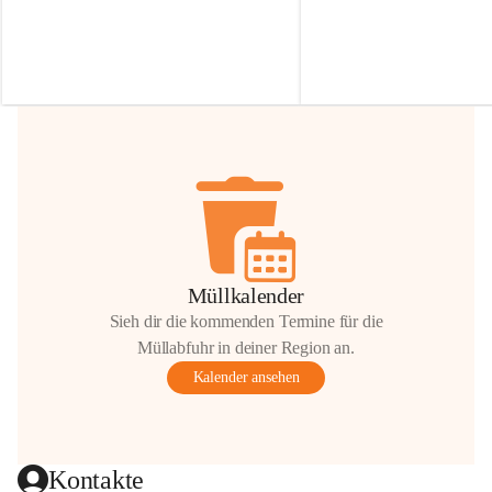
Irmgard Nachbaur, die für diese Zeit die 
Größen 
35 cm, 40 cm und 
Zufahrt über ihre Privatstraße zur 
💛 Wenn ihr etwas davon ab
Verfügung stellen. 🙏
möchtet, freuen sich unsere 
Vielen Dank für eure Unterstützung und 
über eure Unterstützung.
Hilfsbereitschaft!
📍 
Die Spenden können ger
Gemeindeamt abgegeben we
Vielen herzlichen Dank!
 🌼
Müllkalender
Sieh dir die kommenden Termine für die
Müllabfuhr in deiner Region an.
Kalender ansehen
Kontakte