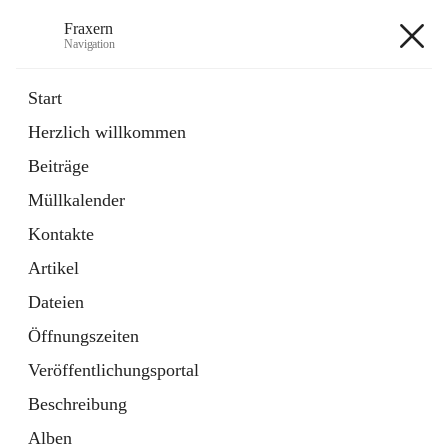
Fraxern
Navigation
Fraxern
Start
Herzlich willkommen
öffnet
Bürgerservice
Beiträge
in
Ordner
neuem
Müllkalender
Tab
öffnet
Formulare
in
Artikel
Kontakte
neuem
Tab
Artikel
+5
Dateien
Öffnungszeiten
Veröffentlichungsportal
Beschreibung
Hauptadresse
Alben