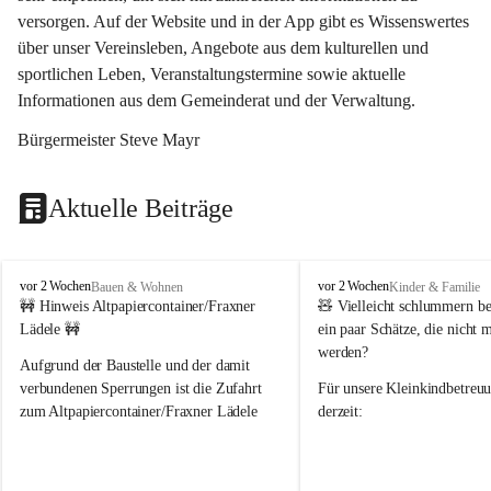
versorgen. Auf der Website und in der App gibt es Wissenswertes 
über unser Vereinsleben, Angebote aus dem kulturellen und 
sportlichen Leben, Veranstaltungstermine sowie aktuelle 
Informationen aus dem Gemeinderat und der Verwaltung. 
Bürgermeister Steve Mayr
Aktuelle Beiträge
F
F
vor 2 Wochen
vor 2 Wochen
Bauen & Wohnen
Kinder & Familie
r
r
🚧 Hinweis Altpapiercontainer/Fraxner 
🧸 
Vielleicht schlummern be
a
a
Lädele 🚧
ein paar Schätze, die nicht 
x
x
werden?
e
e
Aufgrund der Baustelle und der damit 
r
r
verbundenen Sperrungen ist die Zufahrt 
Für unsere 
Kleinkindbetreu
n
n
zum Altpapiercontainer/Fraxner Lädele 
derzeit:
derzeit nur erschwert möglich.
👶 
Puppenbuggys
Ein herzliches Dankeschön an Erwin und 
👗 
Puppenkleidung
 für Pupp