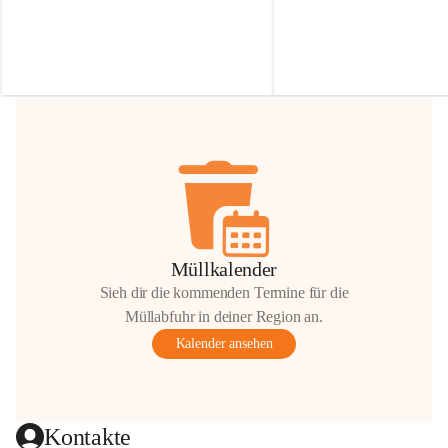
Irmgard Nachbaur, die für diese Zeit die 
Größen 
35 cm, 40 cm und 
Zufahrt über ihre Privatstraße zur 
💛 Wenn ihr etwas davon ab
Verfügung stellen. 🙏
möchtet, freuen sich unsere 
Vielen Dank für eure Unterstützung und 
über eure Unterstützung.
Hilfsbereitschaft!
📍 
Die Spenden können ger
Gemeindeamt abgegeben we
Vielen herzlichen Dank!
 🌼
Müllkalender
Sieh dir die kommenden Termine für die
Müllabfuhr in deiner Region an.
Kalender ansehen
Kontakte