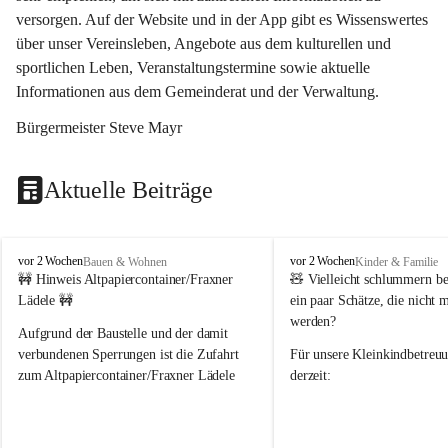
versorgen. Auf der Website und in der App gibt es Wissenswertes 
über unser Vereinsleben, Angebote aus dem kulturellen und 
sportlichen Leben, Veranstaltungstermine sowie aktuelle 
Informationen aus dem Gemeinderat und der Verwaltung. 
Bürgermeister Steve Mayr
Aktuelle Beiträge
F
F
vor 2 Wochen
vor 2 Wochen
Bauen & Wohnen
Kinder & Familie
r
r
🚧 Hinweis Altpapiercontainer/Fraxner 
🧸 
Vielleicht schlummern be
a
a
Lädele 🚧
ein paar Schätze, die nicht 
x
x
werden?
e
e
Aufgrund der Baustelle und der damit 
r
r
verbundenen Sperrungen ist die Zufahrt 
Für unsere 
Kleinkindbetreu
n
n
zum Altpapiercontainer/Fraxner Lädele 
derzeit:
derzeit nur erschwert möglich.
👶 
Puppenbuggys
Ein herzliches Dankeschön an Erwin und 
👗 
Puppenkleidung
 für Pupp