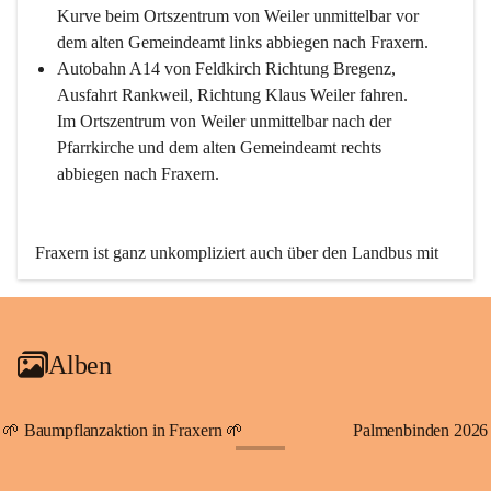
Kurve beim Ortszentrum von Weiler unmittelbar vor 
dem alten Gemeindeamt links abbiegen nach Fraxern.
Autobahn A14 von Feldkirch Richtung Bregenz, 
Ausfahrt Rankweil, Richtung Klaus Weiler fahren. 
Im Ortszentrum von Weiler unmittelbar nach der 
Pfarrkirche und dem alten Gemeindeamt rechts 
abbiegen nach Fraxern.
Fraxern ist ganz unkompliziert auch über den Landbus mit 
den öffentlichen Verkehrsmitteln zu erreichen. Die Linie 
492 fährt lt. Fahrplan des Verkehrsverbundes Vorarlberg an 
den Wochentagen regelmäßig zwischen Weiler und Fraxern.
Alben
An Samstagen, Sonn- und Feiertagen können Sie bequem 
direkt über die VMOBIL-App VMOBIL ON Ihren 
persönlichen Linienbus zur gewünschten Zeit zu Ihrer 
🌱 Baumpflanzaktion in Fraxern 🌱
Palmenbinden 2026
Haltestelle bestellen. Sowohl von Weiler kommend nach 
+19
Fraxern als auch von Fraxern nach Weiler oder natürlich für 