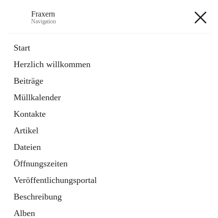
Fraxern
Navigation
Fraxern
Start
Herzlich willkommen
öffnet
Bürgerservice
Beiträge
in
Ordner
neuem
Müllkalender
Tab
öffnet
Formulare
in
Artikel
Kontakte
neuem
Tab
Artikel
+5
Dateien
Öffnungszeiten
Veröffentlichungsportal
Beschreibung
Hauptadresse
Alben