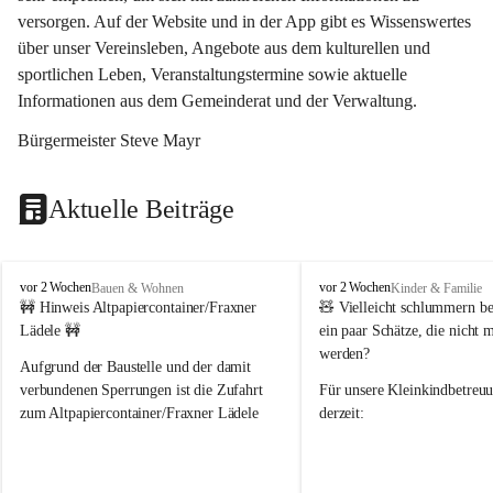
versorgen. Auf der Website und in der App gibt es Wissenswertes 
über unser Vereinsleben, Angebote aus dem kulturellen und 
sportlichen Leben, Veranstaltungstermine sowie aktuelle 
Informationen aus dem Gemeinderat und der Verwaltung. 
Bürgermeister Steve Mayr
Aktuelle Beiträge
F
F
vor 2 Wochen
vor 2 Wochen
Bauen & Wohnen
Kinder & Familie
r
r
🚧 Hinweis Altpapiercontainer/Fraxner 
🧸 
Vielleicht schlummern be
a
a
Lädele 🚧
ein paar Schätze, die nicht 
x
x
werden?
e
e
Aufgrund der Baustelle und der damit 
r
r
verbundenen Sperrungen ist die Zufahrt 
Für unsere 
Kleinkindbetreu
n
n
zum Altpapiercontainer/Fraxner Lädele 
derzeit:
derzeit nur erschwert möglich.
👶 
Puppenbuggys
Ein herzliches Dankeschön an Erwin und 
👗 
Puppenkleidung
 für Pupp