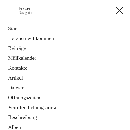
Fraxern
Navigation
Fraxern
Start
Herzlich willkommen
öffnet
Bürgerservice
Beiträge
in
Ordner
neuem
Müllkalender
Tab
öffnet
Formulare
in
Artikel
Kontakte
neuem
Tab
Artikel
+5
Dateien
Öffnungszeiten
Veröffentlichungsportal
Beschreibung
Hauptadresse
Alben