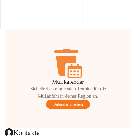
Irmgard Nachbaur, die für diese Zeit die 
Größen 
35 cm, 40 cm und 
Zufahrt über ihre Privatstraße zur 
💛 Wenn ihr etwas davon ab
Verfügung stellen. 🙏
möchtet, freuen sich unsere 
Vielen Dank für eure Unterstützung und 
über eure Unterstützung.
Hilfsbereitschaft!
📍 
Die Spenden können ger
Gemeindeamt abgegeben we
Vielen herzlichen Dank!
 🌼
Müllkalender
Sieh dir die kommenden Termine für die
Müllabfuhr in deiner Region an.
Kalender ansehen
Kontakte