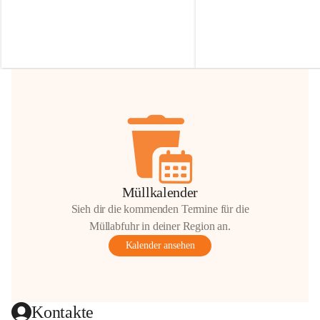
Irmgard Nachbaur, die für diese Zeit die 
Größen 
35 cm, 40 cm und 
Zufahrt über ihre Privatstraße zur 
💛 Wenn ihr etwas davon ab
Verfügung stellen. 🙏
möchtet, freuen sich unsere 
Vielen Dank für eure Unterstützung und 
über eure Unterstützung.
Hilfsbereitschaft!
📍 
Die Spenden können ger
Gemeindeamt abgegeben we
Vielen herzlichen Dank!
 🌼
Müllkalender
Sieh dir die kommenden Termine für die
Müllabfuhr in deiner Region an.
Kalender ansehen
Kontakte