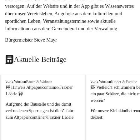
versorgen. Auf der Website und in der App gibt es Wissenswertes 
über unser Vereinsleben, Angebote aus dem kulturellen und 
sportlichen Leben, Veranstaltungstermine sowie aktuelle 
Informationen aus dem Gemeinderat und der Verwaltung. 
Bürgermeister Steve Mayr
Aktuelle Beiträge
F
F
vor 2 Wochen
vor 2 Wochen
Bauen & Wohnen
Kinder & Familie
r
r
🚧 Hinweis Altpapiercontainer/Fraxner 
🧸 
Vielleicht schlummern be
a
a
Lädele 🚧
ein paar Schätze, die nicht 
x
x
werden?
e
e
Aufgrund der Baustelle und der damit 
r
r
verbundenen Sperrungen ist die Zufahrt 
Für unsere 
Kleinkindbetreu
n
n
zum Altpapiercontainer/Fraxner Lädele 
derzeit:
derzeit nur erschwert möglich.
👶 
Puppenbuggys
Ein herzliches Dankeschön an Erwin und 
👗 
Puppenkleidung
 für Pupp