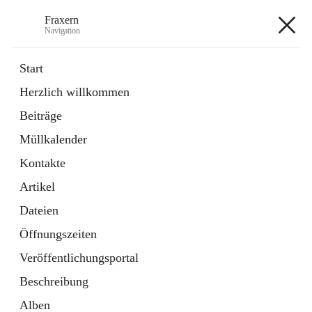
Fraxern
Navigation
Fraxern
Start
Herzlich willkommen
öffnet
Bürgerservice
Beiträge
in
Ordner
neuem
Müllkalender
Tab
öffnet
Formulare
in
Artikel
Kontakte
neuem
Tab
Artikel
+5
Dateien
Öffnungszeiten
Veröffentlichungsportal
Beschreibung
Hauptadresse
Alben