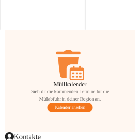
Irmgard Nachbaur, die für diese Zeit die 
Größen 
35 cm, 40 cm und 
Zufahrt über ihre Privatstraße zur 
💛 Wenn ihr etwas davon ab
Verfügung stellen. 🙏
möchtet, freuen sich unsere 
Vielen Dank für eure Unterstützung und 
über eure Unterstützung.
Hilfsbereitschaft!
📍 
Die Spenden können ger
Gemeindeamt abgegeben we
Vielen herzlichen Dank!
 🌼
Müllkalender
Sieh dir die kommenden Termine für die
Müllabfuhr in deiner Region an.
Kalender ansehen
Kontakte