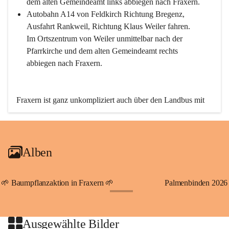
dem alten Gemeindeamt links abbiegen nach Fraxern.
Autobahn A14 von Feldkirch Richtung Bregenz, 
Ausfahrt Rankweil, Richtung Klaus Weiler fahren. 
Im Ortszentrum von Weiler unmittelbar nach der 
Pfarrkirche und dem alten Gemeindeamt rechts 
abbiegen nach Fraxern.
Fraxern ist ganz unkompliziert auch über den Landbus mit 
den öffentlichen Verkehrsmitteln zu erreichen. Die Linie 
492 fährt lt. Fahrplan des Verkehrsverbundes Vorarlberg an 
den Wochentagen regelmäßig zwischen Weiler und Fraxern.
Alben
An Samstagen, Sonn- und Feiertagen können Sie bequem 
direkt über die VMOBIL-App VMOBIL ON Ihren 
persönlichen Linienbus zur gewünschten Zeit zu Ihrer 
🌱 Baumpflanzaktion in Fraxern 🌱
Palmenbinden 2026
Haltestelle bestellen. Sowohl von Weiler kommend nach 
+19
Fraxern als auch von Fraxern nach Weiler oder natürlich für 
beide Fahrten Weiler-Fraxern-Weiler.
Ausgewählte Bilder