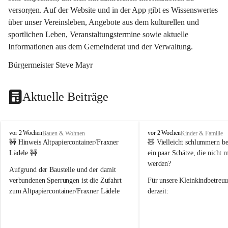
versorgen. Auf der Website und in der App gibt es Wissenswertes 
über unser Vereinsleben, Angebote aus dem kulturellen und 
sportlichen Leben, Veranstaltungstermine sowie aktuelle 
Informationen aus dem Gemeinderat und der Verwaltung. 
Bürgermeister Steve Mayr
Aktuelle Beiträge
F
F
vor 2 Wochen
vor 2 Wochen
Bauen & Wohnen
Kinder & Familie
r
r
🚧 Hinweis Altpapiercontainer/Fraxner 
🧸 
Vielleicht schlummern be
a
a
Lädele 🚧
ein paar Schätze, die nicht 
x
x
werden?
e
e
Aufgrund der Baustelle und der damit 
r
r
verbundenen Sperrungen ist die Zufahrt 
Für unsere 
Kleinkindbetreu
n
n
zum Altpapiercontainer/Fraxner Lädele 
derzeit:
derzeit nur erschwert möglich.
👶 
Puppenbuggys
Ein herzliches Dankeschön an Erwin und 
👗 
Puppenkleidung
 für Pupp