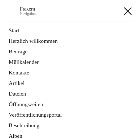
Fraxern
Navigation
Fraxern
Start
Herzlich willkommen
öffnet
Bürgerservice
Beiträge
in
Ordner
neuem
Müllkalender
Tab
öffnet
Formulare
in
Artikel
Kontakte
neuem
Tab
Artikel
+5
Dateien
Öffnungszeiten
Veröffentlichungsportal
Beschreibung
Hauptadresse
Alben