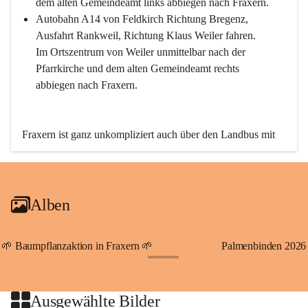
dem alten Gemeindeamt links abbiegen nach Fraxern.
Autobahn A14 von Feldkirch Richtung Bregenz, 
Ausfahrt Rankweil, Richtung Klaus Weiler fahren. 
Im Ortszentrum von Weiler unmittelbar nach der 
Pfarrkirche und dem alten Gemeindeamt rechts 
abbiegen nach Fraxern.
Fraxern ist ganz unkompliziert auch über den Landbus mit 
den öffentlichen Verkehrsmitteln zu erreichen. Die Linie 
492 fährt lt. Fahrplan des Verkehrsverbundes Vorarlberg an 
den Wochentagen regelmäßig zwischen Weiler und Fraxern.
Alben
An Samstagen, Sonn- und Feiertagen können Sie bequem 
direkt über die VMOBIL-App VMOBIL ON Ihren 
persönlichen Linienbus zur gewünschten Zeit zu Ihrer 
🌱 Baumpflanzaktion in Fraxern 🌱
Palmenbinden 2026
Haltestelle bestellen. Sowohl von Weiler kommend nach 
+19
Fraxern als auch von Fraxern nach Weiler oder natürlich für 
beide Fahrten Weiler-Fraxern-Weiler.
Ausgewählte Bilder