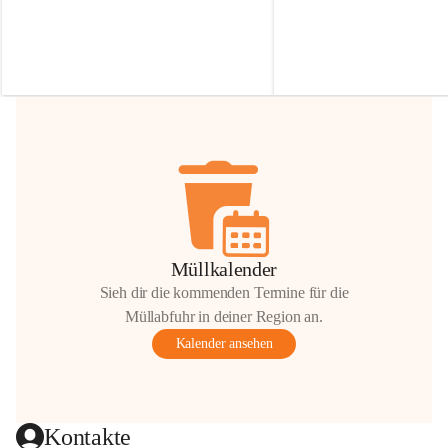
Irmgard Nachbaur, die für diese Zeit die 
Größen 
35 cm, 40 cm und 
Zufahrt über ihre Privatstraße zur 
💛 Wenn ihr etwas davon ab
Verfügung stellen. 🙏
möchtet, freuen sich unsere 
Vielen Dank für eure Unterstützung und 
über eure Unterstützung.
Hilfsbereitschaft!
📍 
Die Spenden können ger
Gemeindeamt abgegeben we
Vielen herzlichen Dank!
 🌼
Müllkalender
Sieh dir die kommenden Termine für die
Müllabfuhr in deiner Region an.
Kalender ansehen
Kontakte