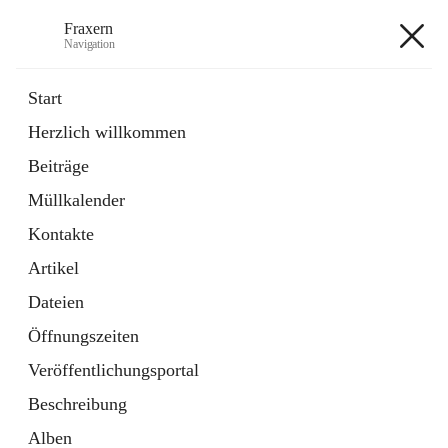
Fraxern
Navigation
Fraxern
Start
Herzlich willkommen
öffnet
Bürgerservice
Beiträge
in
Ordner
neuem
Müllkalender
Tab
öffnet
Formulare
in
Artikel
Kontakte
neuem
Tab
Artikel
+5
Dateien
Öffnungszeiten
Veröffentlichungsportal
Beschreibung
Hauptadresse
Alben