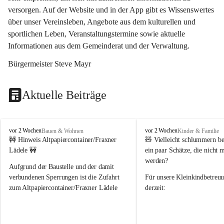
versorgen. Auf der Website und in der App gibt es Wissenswertes 
über unser Vereinsleben, Angebote aus dem kulturellen und 
sportlichen Leben, Veranstaltungstermine sowie aktuelle 
Informationen aus dem Gemeinderat und der Verwaltung. 
Bürgermeister Steve Mayr
Aktuelle Beiträge
F
F
vor 2 Wochen
vor 2 Wochen
Bauen & Wohnen
Kinder & Familie
r
r
🚧 Hinweis Altpapiercontainer/Fraxner 
🧸 
Vielleicht schlummern be
a
a
Lädele 🚧
ein paar Schätze, die nicht 
x
x
werden?
e
e
Aufgrund der Baustelle und der damit 
r
r
verbundenen Sperrungen ist die Zufahrt 
Für unsere 
Kleinkindbetreu
n
n
zum Altpapiercontainer/Fraxner Lädele 
derzeit:
derzeit nur erschwert möglich.
👶 
Puppenbuggys
Ein herzliches Dankeschön an Erwin und 
👗 
Puppenkleidung
 für Pupp