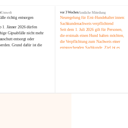
F
n
vor 3 Wochen
Umwelt
Amtliche Mitteilung
r
älle richtig entsorgen
Neuregelung für Erst-Hundehalter:innen: 
a
Sachkundenachweis verpflichtend
b 
1. Jänner 2026
 dürfen 
x
Seit dem 1. Juli 2026 gilt für Personen, 
e
hige Gipsabfälle nicht mehr 
die erstmals einen Hund halten möchten, 
r
uschutt entsorgt oder 
die Verpflichtung zum Nachweis einer 
n
werden
. Grund dafür ist die 
entsprechenden Sachkunde. Ziel ist es, 
linggips-Verordnung
, die eine 
Hundebesitzer:innen bestmöglich auf die 
Sammlung und das Recycling 
Haltung und Verantwortung im Umgang 
ällen vorschreibt.
mit ihrem Tier vorzubereiten.
Der Sachkundenachweis besteht aus zwei 
 Haushalte wird diese 
Teilen:
or allem dann relevant, wenn 
🐾 
Theoriekurs
gs- oder Umbauarbeiten
 an 
Mindestens 4 Unterrichtseinheiten 
Wohnung durchgeführt werden. 
à 60 Minuten
ände, Gipskartonplatten oder 
Muss vor der Anschaffung bzw. 
aus neu verbauten Gipsplatten 
Aufnahme eines Hundes absolviert 
ftig 
getrennt gesammelt und 
werden
rden.
🐾 
Praxiseinheit
t sammeln:
2-stündige praktische Schulung 