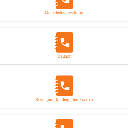
Gipsplatten
Trennung l
Gemeindeverwaltung
Beitrag zu
Ressourcen
bei Ihrem 
Annahme vo
Bauhof
Bewegungskindergarten Fraxern