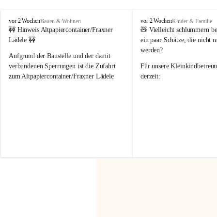
F
F
vor 2 Wochen
vor 2 Wochen
Bauen & Wohnen
Kinder & Familie
r
r
🚧 Hinweis Altpapiercontainer/Fraxner 
🧸 
Vielleicht schlummern be
a
a
Lädele 🚧
ein paar Schätze, die nicht 
x
x
werden?
e
e
Aufgrund der Baustelle und der damit 
r
r
verbundenen Sperrungen ist die Zufahrt 
Für unsere 
Kleinkindbetreu
n
n
zum Altpapiercontainer/Fraxner Lädele 
derzeit:
derzeit nur erschwert möglich.
👶 
Puppenbuggys
Ein herzliches Dankeschön an Erwin und 
👗 
Puppenkleidung
 für Pupp
Irmgard Nachbaur, die für diese Zeit die 
Größen 
35 cm, 40 cm und 
Zufahrt über ihre Privatstraße zur 
💛 Wenn ihr etwas davon ab
Verfügung stellen. 🙏
möchtet, freuen sich unsere 
Vielen Dank für eure Unterstützung und 
über eure Unterstützung.
Hilfsbereitschaft!
📍 
Die Spenden können ger
Gemeindeamt abgegeben we
Vielen herzlichen Dank!
 🌼