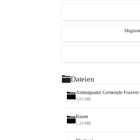
Mitglied
Dateien
Amtssignatur Gemeinde Fraxern
0,03 MB
Bauen
1,24 MB