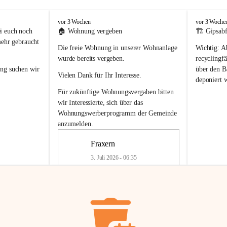
F
F
vor 3 Wochen
vor 3 Woche
r
r
i euch noch 
🏠 
Wohnung vergeben
🏗️ Gipsabf
a
a
mehr gebraucht 
Die freie Wohnung in unserer Wohnanlage 
Wichtig:
 A
x
x
e
e
wurde bereits vergeben.
recyclingfä
r
r
ung
 suchen wir 
über den Ba
Vielen Dank für Ihr Interesse.
n
n
deponiert 
neue 
Recyc
Für zukünftige Wohnungsvergaben bitten 
getrennte 
wir Interessierte, sich über das 
en in den 
von Gipsabf
Wohnungswerberprogramm der Gemeinde
45 cm
anzumelden.
Für private
geben 
Änderung v
Fraxern
Kinder riesig 
Renovierun
3. Juli 2026 - 06:35
Haus oder 
Alte Gipsw
ne beim 
Verschnitt 
rden.
🏠
Freie Wohnung in Fraxern
müssen kün
In unserer Wohnanlage wird eine 
entsorgt
 we
Wohnung frei.
✅ 
Getrenn