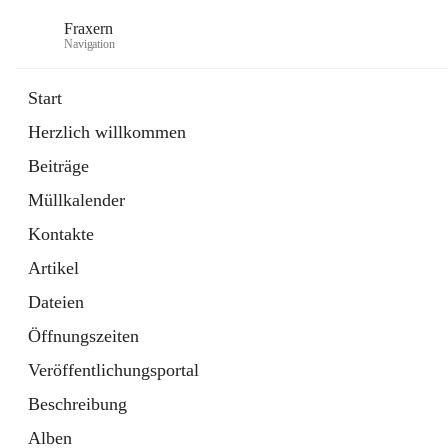
Fraxern
Navigation
Start
Herzlich willkommen
öffnet
Bürgerservice
Beiträge
in
Ordner
neuem
Müllkalender
Tab
öffnet
Formulare
in
Artikel
Kontakte
neuem
Tab
Artikel
Dateien
Öffnungszeiten
Veröffentlichungsportal
Beschreibung
Alben