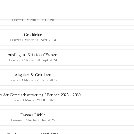
dstücke für leistbaren Wohnraum in Fraxern gesucht!
Lesezeit 1 Minute
•
8. Juli 2026
Geschichte
Lesezeit 1 Minute
•
20. Sept. 2024
Ausflug ins Kriasidorf Fraxern
Lesezeit 3 Minuten
•
20. Sept. 2024
Abgaben & Gebühren
Lesezeit 3 Minuten
•
25. Nov. 2025
er der Gemeindevertretung / Periode 2025 - 2030
Lesezeit 1 Minute
•
29. Okt. 2025
Fraxner Lädele
Lesezeit 1 Minute
•
3. Dez. 2025