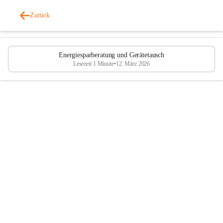
Fraxern
Zurück
vor 4 Monaten
Energiesparberatung und Gerätetausch
Lesezeit 1 Minute
•
12. März 2026